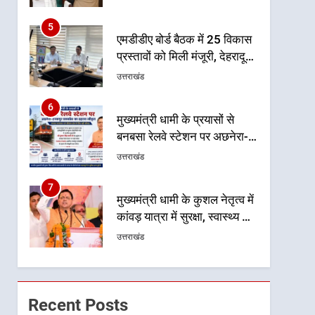
मिलेगी रफ्तार
6
मुख्यमंत्री धामी के प्रयासों से
बनबसा रेलवे स्टेशन पर अछनेरा-
टनकपुर एक्सप्रेस का ठहराव हुआ
उत्तराखंड
स्वीकृत
7
मुख्यमंत्री धामी के कुशल नेतृत्व में
कांवड़ यात्रा में सुरक्षा, स्वास्थ्य और
आपातकालीन सेवाओं की बनी
उत्तराखंड
मजबूत व्यवस्था
8
मुख्यमंत्री धामी के नेतृत्व में मसूरी
बन रही विकास और पर्यटन का नया
केंद्र
उत्तराखंड
1
मुख्यमंत्री धामी के नेतृत्व में
उत्तराखंड के पारंपरिक हस्तशिल्प
Recent Posts
और हथकरघा उत्पादों को राष्ट्रीय