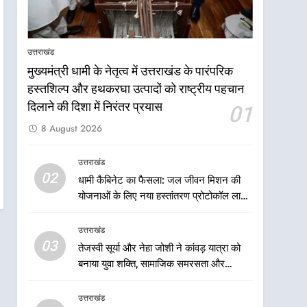
6
मुख्यमंत्री धामी के प्रयासों से
बनबसा रेलवे स्टेशन पर अछनेरा-
उत्तराखंड
टनकपुर एक्सप्रेस का ठहराव हुआ
उत्तराखंड
मुख्यमंत्री धामी के नेतृत्व में उत्तराखंड के पारंपरिक
स्वीकृत
हस्तशिल्प और हथकरघा उत्पादों को राष्ट्रीय पहचान
7
मुख्यमंत्री धामी के कुशल नेतृत्व में
दिलाने की दिशा में निरंतर प्रयास
01
कांवड़ यात्रा में सुरक्षा, स्वास्थ्य और
8 August 2026
आपातकालीन सेवाओं की बनी
उत्तराखंड
मजबूत व्यवस्था
उत्तराखंड
8
02
धामी कैबिनेट का फैसला: जल जीवन मिशन की
मुख्यमंत्री धामी के नेतृत्व में मसूरी
योजनाओं के लिए नया हस्तांतरण प्रोटोकॉल लागू,
बन रही विकास और पर्यटन का नया
ग्राम पंचायतों को सौंपने की प्रक्रिया होगी और
केंद्र
उत्तराखंड
प्रभावी
उत्तराखंड
03
तेजस्वी सूर्या और नेहा जोशी ने कांवड़ यात्रा को
1
मुख्यमंत्री धामी के नेतृत्व में
बनाया युवा शक्ति, सामाजिक समरसता और
उत्तराखंड के पारंपरिक हस्तशिल्प
भारतीय संस्कृति का सशक्त संदेश
और हथकरघा उत्पादों को राष्ट्रीय
उत्तराखंड
उत्तराखंड