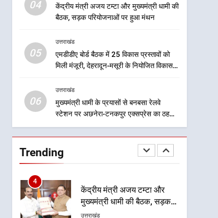
पहचान दिलाने की दिशा में निरंतर
04
केंद्रीय मंत्री अजय टम्टा और मुख्यमंत्री धामी की
प्रयास
2
बैठक, सड़क परियोजनाओं पर हुआ मंथन
धामी कैबिनेट का फैसला: जल
जीवन मिशन की योजनाओं के लिए
उत्तराखंड
नया हस्तांतरण प्रोटोकॉल लागू,
उत्तराखंड
05
एमडीडीए बोर्ड बैठक में 25 विकास प्रस्तावों को
ग्राम पंचायतों को सौंपने की
मिली मंजूरी, देहरादून-मसूरी के नियोजित विकास
प्रक्रिया होगी और प्रभावी
3
को मिलेगी रफ्तार
तेजस्वी सूर्या और नेहा जोशी ने
उत्तराखंड
कांवड़ यात्रा को बनाया युवा शक्ति,
06
सामाजिक समरसता और भारतीय
मुख्यमंत्री धामी के प्रयासों से बनबसा रेलवे
उत्तराखंड
स्टेशन पर अछनेरा-टनकपुर एक्सप्रेस का ठहराव
संस्कृति का सशक्त संदेश
हुआ स्वीकृत
4
केंद्रीय मंत्री अजय टम्टा और
मुख्यमंत्री धामी की बैठक, सड़क
Trending
परियोजनाओं पर हुआ मंथन
उत्तराखंड
5
एमडीडीए बोर्ड बैठक में 25 विकास
प्रस्तावों को मिली मंजूरी, देहरादून-
मसूरी के नियोजित विकास को
उत्तराखंड