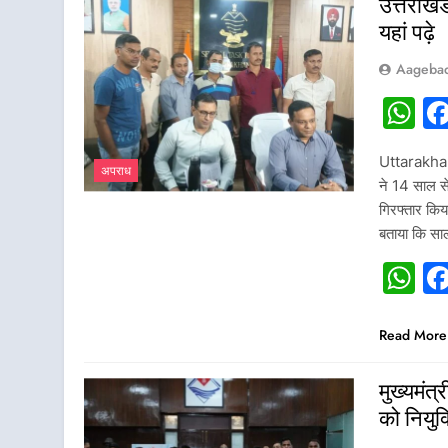
उत्तराखं
यहां पढ़े
Aagebad
W
Uttarakhan
अपराध
ने 14 साल स
गिरफ्तार कि
बताया कि सा
W
Read More
मुख्यमंत
को नियुक्