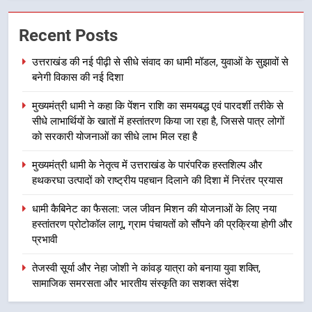
उत्तराखंड की नई पीढ़ी से सीधे संवाद का
Recent Posts
धामी मॉडल, युवाओं के सुझावों से बनेगी
विकास की नई दिशा
उत्तराखंड
उत्तराखंड की नई पीढ़ी से सीधे संवाद का धामी मॉडल, युवाओं के सुझावों से
बनेगी विकास की नई दिशा
2
मुख्यमंत्री धामी ने कहा कि पेंशन राशि का समयबद्ध एवं पारदर्शी तरीके से
मुख्यमंत्री धामी ने कहा कि पेंशन राशि का
सीधे लाभार्थियों के खातों में हस्तांतरण किया जा रहा है, जिससे पात्र लोगों
समयबद्ध एवं पारदर्शी तरीके से सीधे
को सरकारी योजनाओं का सीधे लाभ मिल रहा है
लाभार्थियों के खातों में हस्तांतरण किया जा
उत्तराखंड
रहा है, जिससे पात्र लोगों को सरकारी
मुख्यमंत्री धामी के नेतृत्व में उत्तराखंड के पारंपरिक हस्तशिल्प और
योजनाओं का सीधे लाभ मिल रहा है
हथकरघा उत्पादों को राष्ट्रीय पहचान दिलाने की दिशा में निरंतर प्रयास
3
मुख्यमंत्री धामी के नेतृत्व में उत्तराखंड के
धामी कैबिनेट का फैसला: जल जीवन मिशन की योजनाओं के लिए नया
पारंपरिक हस्तशिल्प और हथकरघा उत्पादों
हस्तांतरण प्रोटोकॉल लागू, ग्राम पंचायतों को सौंपने की प्रक्रिया होगी और
को राष्ट्रीय पहचान दिलाने की दिशा में
उत्तराखंड
प्रभावी
निरंतर प्रयास
तेजस्वी सूर्या और नेहा जोशी ने कांवड़ यात्रा को बनाया युवा शक्ति,
4
सामाजिक समरसता और भारतीय संस्कृति का सशक्त संदेश
धामी कैबिनेट का फैसला: जल जीवन
मिशन की योजनाओं के लिए नया हस्तांतरण