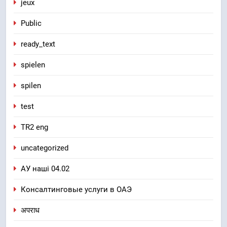
jeux
Public
ready_text
spielen
spilen
test
TR2 eng
uncategorized
АУ наші 04.02
Консалтинговые услуги в ОАЭ
अपराध