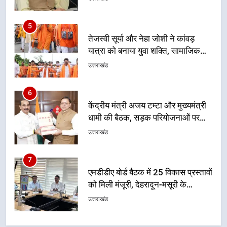
संदेश
6
केंद्रीय मंत्री अजय टम्टा और मुख्यमंत्री
धामी की बैठक, सड़क परियोजनाओं पर
हुआ मंथन
उत्तराखंड
7
एमडीडीए बोर्ड बैठक में 25 विकास प्रस्तावों
को मिली मंजूरी, देहरादून-मसूरी के
नियोजित विकास को मिलेगी रफ्तार
उत्तराखंड
8
मुख्यमंत्री धामी के प्रयासों से बनबसा रेलवे
स्टेशन पर अछनेरा-टनकपुर एक्सप्रेस का
ठहराव हुआ स्वीकृत
उत्तराखंड
1