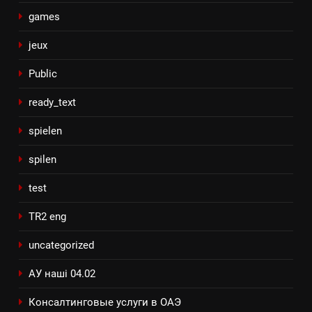
games
jeux
Public
ready_text
spielen
spilen
test
TR2 eng
uncategorized
АУ наші 04.02
Консалтинговые услуги в ОАЭ