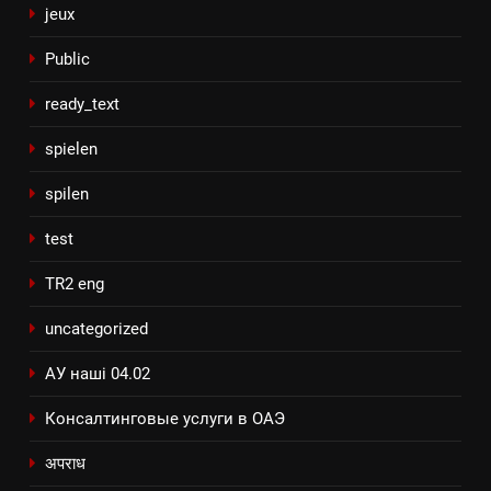
jeux
Public
ready_text
spielen
spilen
test
TR2 eng
uncategorized
АУ наші 04.02
Консалтинговые услуги в ОАЭ
अपराध