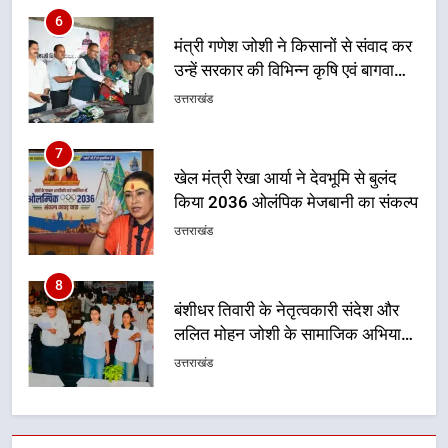
7
खेल मंत्री रेखा आर्या ने देवभूमि से बुलंद
किया 2036 ओलंपिक मेजबानी का संकल्प
उत्तराखंड
8
बंशीधर तिवारी के नेतृत्वकारी संदेश और
ललित मोहन जोशी के सामाजिक अभियान
से युवाओं ने लिया नशामुक्त भारत का
उत्तराखंड
संकल्प
1
एमडीडीए बोर्ड बैठक में 25 विकास प्रस्तावों
को मिली मंजूरी, देहरादून-मसूरी के
नियोजित विकास को मिलेगी रफ्तार
उत्तराखंड
2
मुख्यमंत्री धामी के प्रयासों से बनबसा रेलवे