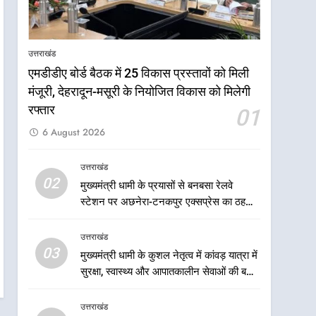
भरोसे का प्रतीक
6
मंत्री गणेश जोशी ने किसानों से
संवाद कर उन्हें सरकार की विभिन्न
उत्तराखंड
कृषि एवं बागवानी योजनाओं का
उत्तराखंड
एमडीडीए बोर्ड बैठक में 25 विकास प्रस्तावों को मिली
अधिक से अधिक लाभ उठाने का
मंजूरी, देहरादून-मसूरी के नियोजित विकास को मिलेगी
आह्वान किया
7
खेल मंत्री रेखा आर्या ने देवभूमि से
रफ्तार
01
बुलंद किया 2036 ओलंपिक
6 August 2026
मेजबानी का संकल्प
उत्तराखंड
उत्तराखंड
8
02
मुख्यमंत्री धामी के प्रयासों से बनबसा रेलवे
बंशीधर तिवारी के नेतृत्वकारी संदेश
स्टेशन पर अछनेरा-टनकपुर एक्सप्रेस का ठहराव
और ललित मोहन जोशी के
हुआ स्वीकृत
सामाजिक अभियान से युवाओं ने
उत्तराखंड
उत्तराखंड
लिया नशामुक्त भारत का संकल्प
03
मुख्यमंत्री धामी के कुशल नेतृत्व में कांवड़ यात्रा में
1
एमडीडीए बोर्ड बैठक में 25 विकास
सुरक्षा, स्वास्थ्य और आपातकालीन सेवाओं की बनी
प्रस्तावों को मिली मंजूरी, देहरादून-
मजबूत व्यवस्था
मसूरी के नियोजित विकास को
उत्तराखंड
उत्तराखंड