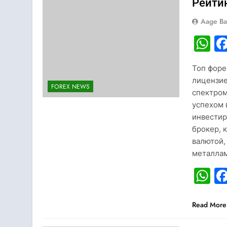
Рейти
Aage Ba
W
Топ форе
лицензие
FOREX NEWS
спектром
успехом 
инвестир
брокер, 
валютой,
металла
W
Read More