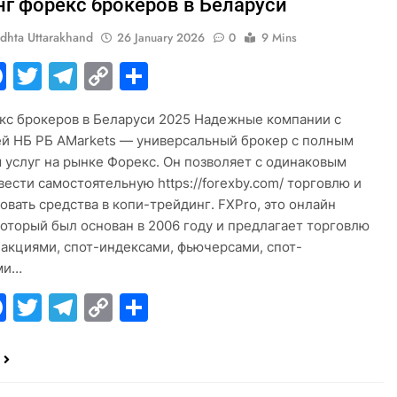
нг форекс брокеров в Беларуси
dhta Uttarakhand
26 January 2026
0
9 Mins
hatsApp
Facebook
Twitter
Telegram
Copy
Share
Link
кс брокеров в Беларуси 2025 Надежные компании с
й НБ РБ AMarkets — универсальный брокер с полным
 услуг на рынке Форекс. Он позволяет с одинаковым
вести самостоятельную https://forexby.com/ торговлю и
овать средства в копи-трейдинг. FXPro, это онлайн
который был основан в 2006 году и предлагает торговлю
 акциями, спот-индексами, фьючерсами, спот-
ми…
hatsApp
Facebook
Twitter
Telegram
Copy
Share
Link