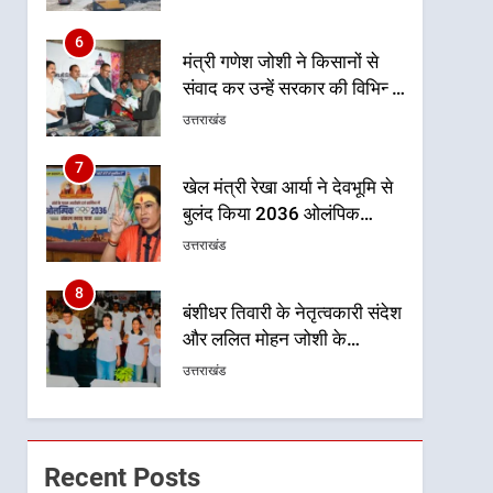
से धराली को फिर खड़ा कर बनाया
भरोसे का प्रतीक
6
मंत्री गणेश जोशी ने किसानों से
संवाद कर उन्हें सरकार की विभिन्न
कृषि एवं बागवानी योजनाओं का
उत्तराखंड
अधिक से अधिक लाभ उठाने का
आह्वान किया
7
खेल मंत्री रेखा आर्या ने देवभूमि से
बुलंद किया 2036 ओलंपिक
मेजबानी का संकल्प
उत्तराखंड
8
बंशीधर तिवारी के नेतृत्वकारी संदेश
और ललित मोहन जोशी के
सामाजिक अभियान से युवाओं ने
उत्तराखंड
लिया नशामुक्त भारत का संकल्प
1
एमडीडीए बोर्ड बैठक में 25 विकास
प्रस्तावों को मिली मंजूरी, देहरादून-
Recent Posts
मसूरी के नियोजित विकास को