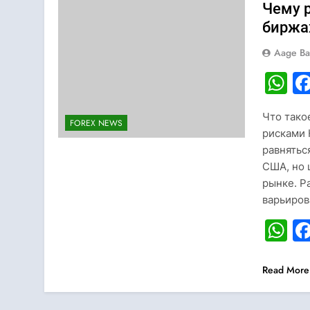
Чему р
биржа
Aage Ba
W
Что тако
FOREX NEWS
рисками 
равнятьс
США, но 
рынке. Р
варьиров
W
Read More