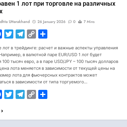
авен 1 лот при торговле на различных
х
dhta Uttarakhand
26 January 2026
0
7 Mins
hatsApp
Facebook
Twitter
Telegram
Copy
Share
Link
е лот в трейдинге: расчет и важные аспекты управления
Например, в валютной паре EUR/USD 1 лот будет
я 100 тысяч евро, а в паре USD/JPY – 100 тысяч долларов
цена лота меняется в зависимости от текущей цены на
азмер лота для фьючерсных контрактов может
аться в зависимости от типа торгуемого…
hatsApp
Facebook
Twitter
Telegram
Copy
Share
Link