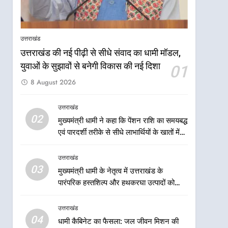
केंद्रीय मंत्री अजय टम्टा और
मुख्यमंत्री धामी की बैठक, सड़क
परियोजनाओं पर हुआ मंथन
उत्तराखंड
उत्तराखंड
उत्तराखंड की नई पीढ़ी से सीधे संवाद का धामी मॉडल,
7
एमडीडीए बोर्ड बैठक में 25 विकास
युवाओं के सुझावों से बनेगी विकास की नई दिशा
01
प्रस्तावों को मिली मंजूरी, देहरादून-
8 August 2026
मसूरी के नियोजित विकास को
उत्तराखंड
मिलेगी रफ्तार
उत्तराखंड
8
02
मुख्यमंत्री धामी ने कहा कि पेंशन राशि का समयबद्ध
मुख्यमंत्री धामी के प्रयासों से
एवं पारदर्शी तरीके से सीधे लाभार्थियों के खातों में
बनबसा रेलवे स्टेशन पर अछनेरा-
हस्तांतरण किया जा रहा है, जिससे पात्र लोगों को
टनकपुर एक्सप्रेस का ठहराव हुआ
उत्तराखंड
सरकारी योजनाओं का सीधे लाभ मिल रहा है
उत्तराखंड
स्वीकृत
03
मुख्यमंत्री धामी के नेतृत्व में उत्तराखंड के
1
उत्तराखंड की नई पीढ़ी से सीधे
पारंपरिक हस्तशिल्प और हथकरघा उत्पादों को
संवाद का धामी मॉडल, युवाओं के
राष्ट्रीय पहचान दिलाने की दिशा में निरंतर प्रयास
सुझावों से बनेगी विकास की नई
उत्तराखंड
उत्तराखंड
दिशा
04
धामी कैबिनेट का फैसला: जल जीवन मिशन की