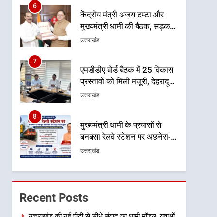
6
केंद्रीय मंत्री अजय टम्टा और
मुख्यमंत्री धामी की बैठक, सड़क
परियोजनाओं पर हुआ मंथन
उत्तराखंड
7
एमडीडीए बोर्ड बैठक में 25 विकास
प्रस्तावों को मिली मंजूरी, देहरादून-
मसूरी के नियोजित विकास को
उत्तराखंड
मिलेगी रफ्तार
8
मुख्यमंत्री धामी के प्रयासों से
बनबसा रेलवे स्टेशन पर अछनेरा-
टनकपुर एक्सप्रेस का ठहराव हुआ
उत्तराखंड
स्वीकृत
1
उत्तराखंड की नई पीढ़ी से सीधे
संवाद का धामी मॉडल, युवाओं के
Recent Posts
सुझावों से बनेगी विकास की नई
उत्तराखंड
दिशा
उत्तराखंड की नई पीढ़ी से सीधे संवाद का धामी मॉडल, युवाओं