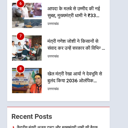
6
आपदा के मलबे से उम्मीद की नई
सुबह, मुख्यमंत्री धामी ने ₹33
करोड़ के विकास और राहत कार्यों
उत्तराखंड
से धराली को फिर खड़ा कर बनाया
भरोसे का प्रतीक
7
मंत्री गणेश जोशी ने किसानों से
संवाद कर उन्हें सरकार की विभिन्न
कृषि एवं बागवानी योजनाओं का
उत्तराखंड
अधिक से अधिक लाभ उठाने का
आह्वान किया
8
खेल मंत्री रेखा आर्या ने देवभूमि से
बुलंद किया 2036 ओलंपिक
मेजबानी का संकल्प
उत्तराखंड
1
केंद्रीय मंत्री अजय टम्टा और
मुख्यमंत्री धामी की बैठक, सड़क
Recent Posts
परियोजनाओं पर हुआ मंथन
उत्तराखंड
केंद्रीय मंत्री अजय टम्टा और मुख्यमंत्री धामी की बैठक,