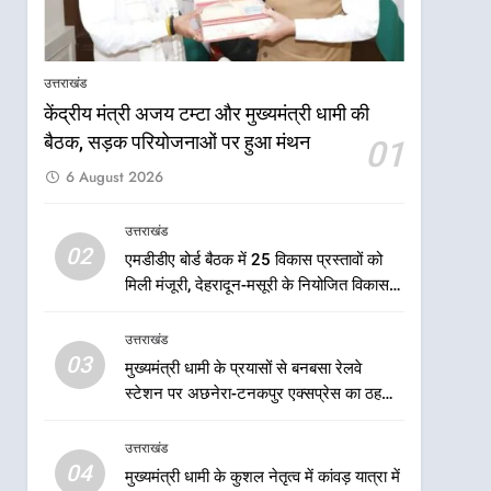
आपदा के मलबे से उम्मीद की नई
सुबह, मुख्यमंत्री धामी ने ₹33
करोड़ के विकास और राहत कार्यों
उत्तराखंड
उत्तराखंड
से धराली को फिर खड़ा कर बनाया
केंद्रीय मंत्री अजय टम्टा और मुख्यमंत्री धामी की
भरोसे का प्रतीक
7
मंत्री गणेश जोशी ने किसानों से
बैठक, सड़क परियोजनाओं पर हुआ मंथन
01
संवाद कर उन्हें सरकार की विभिन्न
6 August 2026
कृषि एवं बागवानी योजनाओं का
उत्तराखंड
अधिक से अधिक लाभ उठाने का
उत्तराखंड
आह्वान किया
8
02
एमडीडीए बोर्ड बैठक में 25 विकास प्रस्तावों को
खेल मंत्री रेखा आर्या ने देवभूमि से
मिली मंजूरी, देहरादून-मसूरी के नियोजित विकास
बुलंद किया 2036 ओलंपिक
को मिलेगी रफ्तार
मेजबानी का संकल्प
उत्तराखंड
उत्तराखंड
03
मुख्यमंत्री धामी के प्रयासों से बनबसा रेलवे
1
केंद्रीय मंत्री अजय टम्टा और
स्टेशन पर अछनेरा-टनकपुर एक्सप्रेस का ठहराव
मुख्यमंत्री धामी की बैठक, सड़क
हुआ स्वीकृत
परियोजनाओं पर हुआ मंथन
उत्तराखंड
उत्तराखंड
04
मुख्यमंत्री धामी के कुशल नेतृत्व में कांवड़ यात्रा में