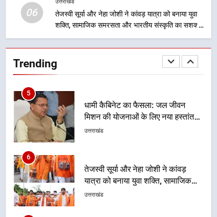
लाभार्थियों के खातों में हस्तांतरण किया जा
उत्तराखंड
उत्तराखंड
06
रहा है, जिससे पात्र लोगों को सरकारी
तेजस्वी सूर्या और नेहा जोशी ने कांवड़ यात्रा को बनाया युवा
योजनाओं का सीधे लाभ मिल रहा है
शक्ति, सामाजिक समरसता और भारतीय संस्कृति का सशक्त
4
संदेश
मुख्यमंत्री धामी के नेतृत्व में उत्तराखंड के
पारंपरिक हस्तशिल्प और हथकरघा उत्पादों
Trending
को राष्ट्रीय पहचान दिलाने की दिशा में
उत्तराखंड
निरंतर प्रयास
5
धामी कैबिनेट का फैसला: जल जीवन
मिशन की योजनाओं के लिए नया हस्तांतरण
प्रोटोकॉल लागू, ग्राम पंचायतों को सौंपने
उत्तराखंड
की प्रक्रिया होगी और प्रभावी
6
तेजस्वी सूर्या और नेहा जोशी ने कांवड़
यात्रा को बनाया युवा शक्ति, सामाजिक
समरसता और भारतीय संस्कृति का सशक्त
उत्तराखंड
संदेश