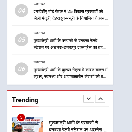
नया हस्तांतरण प्रोटोकॉल लागू,
उत्तराखंड
उत्तराखंड
ग्राम पंचायतों को सौंपने की
04
एमडीडीए बोर्ड बैठक में 25 विकास प्रस्तावों को
प्रक्रिया होगी और प्रभावी
2
मिली मंजूरी, देहरादून-मसूरी के नियोजित विकास
तेजस्वी सूर्या और नेहा जोशी ने
को मिलेगी रफ्तार
कांवड़ यात्रा को बनाया युवा शक्ति,
उत्तराखंड
सामाजिक समरसता और भारतीय
उत्तराखंड
05
मुख्यमंत्री धामी के प्रयासों से बनबसा रेलवे
संस्कृति का सशक्त संदेश
स्टेशन पर अछनेरा-टनकपुर एक्सप्रेस का ठहराव
3
हुआ स्वीकृत
केंद्रीय मंत्री अजय टम्टा और
उत्तराखंड
मुख्यमंत्री धामी की बैठक, सड़क
06
परियोजनाओं पर हुआ मंथन
मुख्यमंत्री धामी के कुशल नेतृत्व में कांवड़ यात्रा में
उत्तराखंड
सुरक्षा, स्वास्थ्य और आपातकालीन सेवाओं की बनी
मजबूत व्यवस्था
4
एमडीडीए बोर्ड बैठक में 25 विकास
प्रस्तावों को मिली मंजूरी, देहरादून-
Trending
मसूरी के नियोजित विकास को
उत्तराखंड
मिलेगी रफ्तार
5
मुख्यमंत्री धामी के प्रयासों से
बनबसा रेलवे स्टेशन पर अछनेरा-