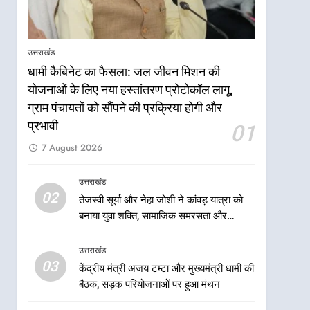
टनकपुर एक्सप्रेस का ठहराव हुआ
उत्तराखंड
स्वीकृत
6
मुख्यमंत्री धामी के कुशल नेतृत्व में
उत्तराखंड
कांवड़ यात्रा में सुरक्षा, स्वास्थ्य और
धामी कैबिनेट का फैसला: जल जीवन मिशन की
आपातकालीन सेवाओं की बनी
उत्तराखंड
योजनाओं के लिए नया हस्तांतरण प्रोटोकॉल लागू,
मजबूत व्यवस्था
ग्राम पंचायतों को सौंपने की प्रक्रिया होगी और
7
मुख्यमंत्री धामी के नेतृत्व में मसूरी
प्रभावी
01
बन रही विकास और पर्यटन का नया
7 August 2026
केंद्र
उत्तराखंड
उत्तराखंड
8
02
तेजस्वी सूर्या और नेहा जोशी ने कांवड़ यात्रा को
आपदा के मलबे से उम्मीद की नई
बनाया युवा शक्ति, सामाजिक समरसता और
सुबह, मुख्यमंत्री धामी ने ₹33
भारतीय संस्कृति का सशक्त संदेश
करोड़ के विकास और राहत कार्यों
उत्तराखंड
उत्तराखंड
से धराली को फिर खड़ा कर बनाया
03
केंद्रीय मंत्री अजय टम्टा और मुख्यमंत्री धामी की
भरोसे का प्रतीक
1
धामी कैबिनेट का फैसला: जल
बैठक, सड़क परियोजनाओं पर हुआ मंथन
जीवन मिशन की योजनाओं के लिए