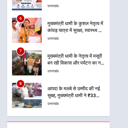
टनकपुर एक्सप्रेस का ठहराव हुआ
उत्तराखंड
स्वीकृत
6
मुख्यमंत्री धामी के कुशल नेतृत्व में
कांवड़ यात्रा में सुरक्षा, स्वास्थ्य और
आपातकालीन सेवाओं की बनी
उत्तराखंड
मजबूत व्यवस्था
7
मुख्यमंत्री धामी के नेतृत्व में मसूरी
बन रही विकास और पर्यटन का नया
केंद्र
उत्तराखंड
8
आपदा के मलबे से उम्मीद की नई
सुबह, मुख्यमंत्री धामी ने ₹33
करोड़ के विकास और राहत कार्यों
उत्तराखंड
से धराली को फिर खड़ा कर बनाया
भरोसे का प्रतीक
1
धामी कैबिनेट का फैसला: जल