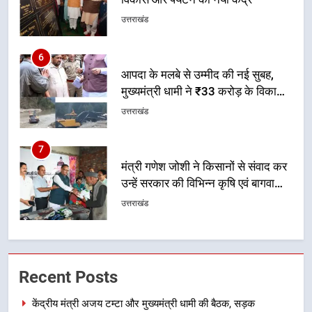
मुख्यमंत्री धामी ने ₹33 करोड़ के विकास
और राहत कार्यों से धराली को फिर खड़ा
उत्तराखंड
कर बनाया भरोसे का प्रतीक
7
मंत्री गणेश जोशी ने किसानों से संवाद कर
उन्हें सरकार की विभिन्न कृषि एवं बागवानी
योजनाओं का अधिक से अधिक लाभ उठाने
उत्तराखंड
का आह्वान किया
8
खेल मंत्री रेखा आर्या ने देवभूमि से बुलंद
किया 2036 ओलंपिक मेजबानी का संकल्प
उत्तराखंड
1
केंद्रीय मंत्री अजय टम्टा और मुख्यमंत्री
Recent Posts
धामी की बैठक, सड़क परियोजनाओं पर
हुआ मंथन
केंद्रीय मंत्री अजय टम्टा और मुख्यमंत्री धामी की बैठक, सड़क
उत्तराखंड