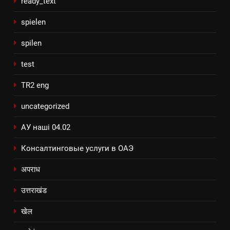
ready_text
spielen
spilen
test
TR2 eng
uncategorized
АУ наші 04.02
Консалтинговые услуги в ОАЭ
अपराध
उत्तराखंड
खेल