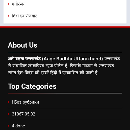
मनोरंजन
शिक्षा एवं रोजगार
About
Us
आगे बढ़ता उत्तराखंड (Aage Badhta Uttarakhand)
उत्तराखंड
से संचालित लोकप्रिय न्यूज़ पोर्टल है, जिसके माध्यम से उत्तराखंड
समेत देश-विदेश की ख़बरें हिंदी में प्रकाशित की जाती है.
Top
Categories
! Без рубрики
31867 05.02
4 done