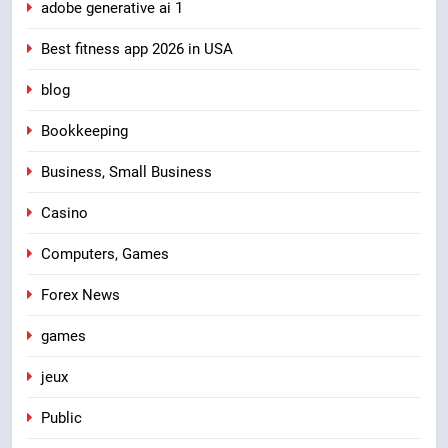
adobe generative ai 1
Best fitness app 2026 in USA
blog
Bookkeeping
Business, Small Business
Casino
Computers, Games
Forex News
games
jeux
Public