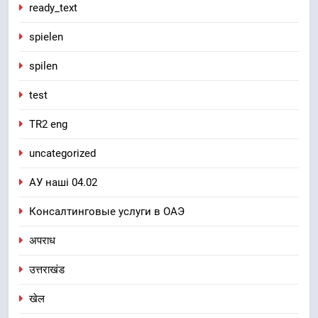
ready_text
spielen
spilen
test
TR2 eng
uncategorized
АУ наші 04.02
Консалтинговые услуги в ОАЭ
अपराध
उत्तराखंड
खेल