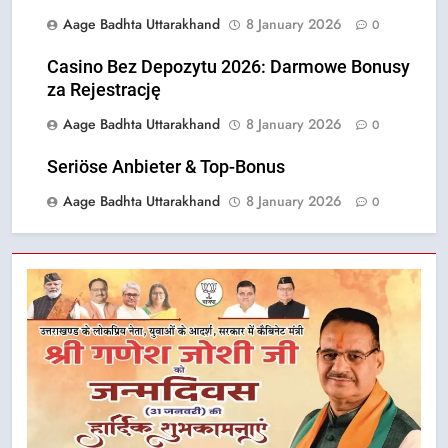
Aage Badhta Uttarakhand
8 January 2026
0
Casino Bez Depozytu 2026: Darmowe Bonusy
za Rejestrację
Aage Badhta Uttarakhand
8 January 2026
0
Seriöse Anbieter & Top-Bonus
Aage Badhta Uttarakhand
8 January 2026
0