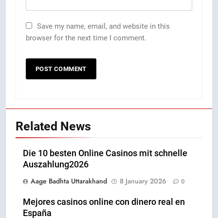
Save my name, email, and website in this
browser for the next time I comment.
Related News
Die 10 besten Online Casinos mit schnelle
Auszahlung2026
Aage Badhta Uttarakhand
8 January 2026
0
Mejores casinos online con dinero real en
España