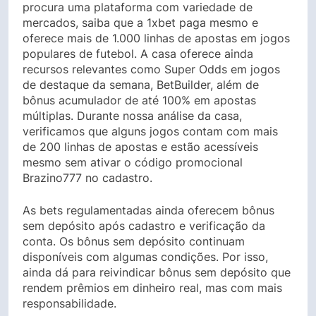
procura uma plataforma com variedade de
mercados, saiba que a 1xbet paga mesmo e
oferece mais de 1.000 linhas de apostas em jogos
populares de futebol. A casa oferece ainda
recursos relevantes como Super Odds em jogos
de destaque da semana, BetBuilder, além de
bônus acumulador de até 100% em apostas
múltiplas. Durante nossa análise da casa,
verificamos que alguns jogos contam com mais
de 200 linhas de apostas e estão acessíveis
mesmo sem ativar o código promocional
Brazino777 no cadastro.
As bets regulamentadas ainda oferecem bônus
sem depósito após cadastro e verificação da
conta. Os bônus sem depósito continuam
disponíveis com algumas condições. Por isso,
ainda dá para reivindicar bônus sem depósito que
rendem prêmios em dinheiro real, mas com mais
responsabilidade.