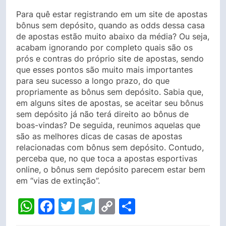
Para quê estar registrando em um site de apostas
bônus sem depósito, quando as odds dessa casa
de apostas estão muito abaixo da média? Ou seja,
acabam ignorando por completo quais são os
prós e contras do próprio site de apostas, sendo
que esses pontos são muito mais importantes
para seu sucesso a longo prazo, do que
propriamente as bônus sem depósito. Sabia que,
em alguns sites de apostas, se aceitar seu bônus
sem depósito já não terá direito ao bônus de
boas-vindas? De seguida, reunimos aquelas que
são as melhores dicas de casas de apostas
relacionadas com bônus sem depósito. Contudo,
perceba que, no que toca a apostas esportivas
online, o bônus sem depósito parecem estar bem
em “vias de extinção”.
WhatsApp
Facebook
Twitter
Telegram
Copy
Share
Link