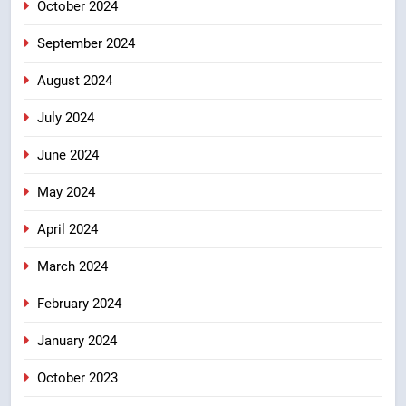
October 2024
September 2024
August 2024
July 2024
June 2024
May 2024
April 2024
March 2024
February 2024
January 2024
October 2023