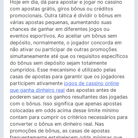
Hoje em dia, dá para apostar e jogar no cassino
com apostas grátis, giros bônus ou créditos
promocionais. Outra tática é dividir o bônus em
várias apostas pequenas, aumentando suas
chances de ganhar em diferentes jogos ou
eventos esportivos. Ao aceitar um bônus sem
depósito, normalmente, o jogador concorda em
não ativar ou participar de outras promoções
simultaneamente até que os requisitos específicos
do bônus sem depósito sejam totalmente
cumpridos. Esse mecanismo é utilizado pelas
casas de apostas para garantir que os jogadores
participem ativamente
jogos de cassino online
que ganha dinheiro real
das apostas antes de
poderem sacar os ganhos resultantes das jogadas
com o bônus. Isso significa que apenas apostas
colocadas em odds acima desse limite mínimo
contam para cumprir os critérios necessários para
converter o bônus em dinheiro real. Nas
promoções de bônus, as casas de apostas
frequentemente estabelecem odds mínimas que