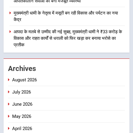
सेवाओं की बनी मजबूत व्यवस्था
आपातकालीन सेवाओं की बनी मजबूत व्यवस्था
उत्तराखंड
मुख्यमंत्री धामी के नेतृत्व में मसूरी बन रही विकास और पर्यटन का नया
4
केंद्र
मुख्यमंत्री धामी के नेतृत्व में मसूरी बन रही
आपदा के मलबे से उम्मीद की नई सुबह, मुख्यमंत्री धामी ने ₹33 करोड़ के
विकास और पर्यटन का नया केंद्र
विकास और राहत कार्यों से धराली को फिर खड़ा कर बनाया भरोसे का
उत्तराखंड
प्रतीक
5
आपदा के मलबे से उम्मीद की नई सुबह,
Archives
मुख्यमंत्री धामी ने ₹33 करोड़ के विकास
और राहत कार्यों से धराली को फिर खड़ा
August 2026
उत्तराखंड
कर बनाया भरोसे का प्रतीक
July 2026
6
मंत्री गणेश जोशी ने किसानों से संवाद कर
June 2026
उन्हें सरकार की विभिन्न कृषि एवं बागवानी
May 2026
योजनाओं का अधिक से अधिक लाभ उठाने
उत्तराखंड
का आह्वान किया
April 2026