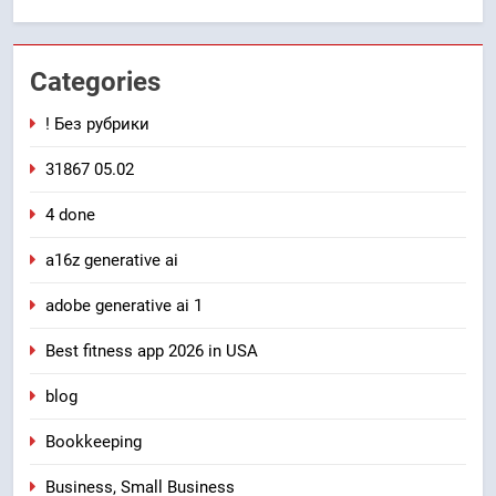
Categories
! Без рубрики
31867 05.02
4 done
a16z generative ai
adobe generative ai 1
Best fitness app 2026 in USA
blog
Bookkeeping
Business, Small Business