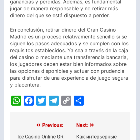
ganancias y pérdidas. Además, es fundamental
jugar de manera responsable y no retirar más
dinero del que se está dispuesto a perder.
En conclusión, retirar dinero del Gran Casino
Madrid es un proceso relativamente sencillo si se
siguen los pasos adecuados y se cumplen con los
requisitos establecidos. Ya sea a través de la caja
del casino o mediante una transferencia bancaria,
los jugadores deben estar bien informados sobre
las opciones disponibles y actuar con prudencia
para disfrutar de una experiencia de juego segura
y placentera.
WhatsApp
Facebook
Twitter
Telegram
Copy
Share
Link
Previous:
Next:
Post
navigation
Ice Casino Online GR
Как интерьерные