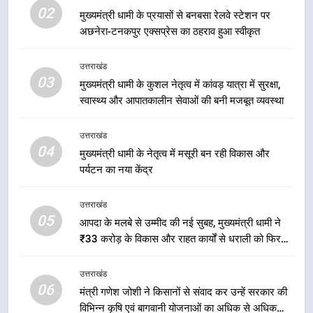
को मिली मंजूरी, देहरादून-मसूरी के
02
मुख्यमंत्री धामी के प्रयासों से बनबसा रेलवे स्टेशन पर
नियोजित विकास को मिलेगी रफ्तार
उत्तराखंड
अछनेरा-टनकपुर एक्सप्रेस का ठहराव हुआ स्वीकृत
2
उत्तराखंड
मुख्यमंत्री धामी के प्रयासों से बनबसा रेलवे
03
मुख्यमंत्री धामी के कुशल नेतृत्व में कांवड़ यात्रा में सुरक्षा,
स्टेशन पर अछनेरा-टनकपुर एक्सप्रेस का
स्वास्थ्य और आपातकालीन सेवाओं की बनी मजबूत व्यवस्था
ठहराव हुआ स्वीकृत
उत्तराखंड
उत्तराखंड
04
3
मुख्यमंत्री धामी के नेतृत्व में मसूरी बन रही विकास और
मुख्यमंत्री धामी के कुशल नेतृत्व में कांवड़
पर्यटन का नया केंद्र
यात्रा में सुरक्षा, स्वास्थ्य और आपातकालीन
सेवाओं की बनी मजबूत व्यवस्था
उत्तराखंड
उत्तराखंड
05
आपदा के मलबे से उम्मीद की नई सुबह, मुख्यमंत्री धामी ने
₹33 करोड़ के विकास और राहत कार्यों से धराली को फिर
4
खड़ा कर बनाया भरोसे का प्रतीक
मुख्यमंत्री धामी के नेतृत्व में मसूरी बन रही
उत्तराखंड
विकास और पर्यटन का नया केंद्र
06
मंत्री गणेश जोशी ने किसानों से संवाद कर उन्हें सरकार की
उत्तराखंड
विभिन्न कृषि एवं बागवानी योजनाओं का अधिक से अधिक