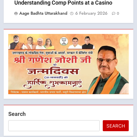
Understanding Comp Points at a Casino
Aage Badhta Uttarakhand
6 February 2026
0
5
आपदा के मलबे से उम्मीद की नई सुबह,
मुख्यमंत्री धामी ने ₹33 करोड़ के विकास
Search
और राहत कार्यों से धराली को फिर खड़ा
उत्तराखंड
SEARCH
कर बनाया भरोसे का प्रतीक