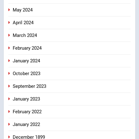
May 2024
April 2024
March 2024
February 2024
January 2024
October 2023
September 2023
January 2023
February 2022
January 2022
December 1899