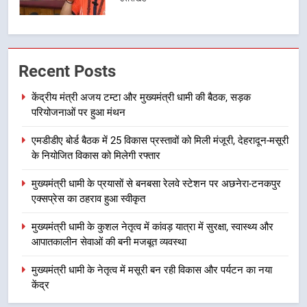
2
एमडीडीए बोर्ड बैठक में 25 विकास प्रस्तावों
Recent Posts
को मिली मंजूरी, देहरादून-मसूरी के
नियोजित विकास को मिलेगी रफ्तार
उत्तराखंड
केंद्रीय मंत्री अजय टम्टा और मुख्यमंत्री धामी की बैठक, सड़क
परियोजनाओं पर हुआ मंथन
3
एमडीडीए बोर्ड बैठक में 25 विकास प्रस्तावों को मिली मंजूरी, देहरादून-मसूरी
मुख्यमंत्री धामी के प्रयासों से बनबसा रेलवे
के नियोजित विकास को मिलेगी रफ्तार
स्टेशन पर अछनेरा-टनकपुर एक्सप्रेस का
ठहराव हुआ स्वीकृत
उत्तराखंड
मुख्यमंत्री धामी के प्रयासों से बनबसा रेलवे स्टेशन पर अछनेरा-टनकपुर
एक्सप्रेस का ठहराव हुआ स्वीकृत
4
मुख्यमंत्री धामी के कुशल नेतृत्व में कांवड़ यात्रा में सुरक्षा, स्वास्थ्य और
मुख्यमंत्री धामी के कुशल नेतृत्व में कांवड़
आपातकालीन सेवाओं की बनी मजबूत व्यवस्था
यात्रा में सुरक्षा, स्वास्थ्य और आपातकालीन
सेवाओं की बनी मजबूत व्यवस्था
मुख्यमंत्री धामी के नेतृत्व में मसूरी बन रही विकास और पर्यटन का नया
उत्तराखंड
केंद्र