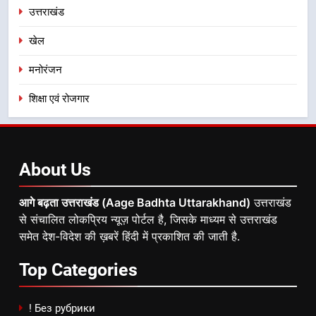
उत्तराखंड
खेल
मनोरंजन
शिक्षा एवं रोजगार
About
Us
आगे बढ़ता उत्तराखंड (Aage Badhta Uttarakhand)
उत्तराखंड
से संचालित लोकप्रिय न्यूज़ पोर्टल है, जिसके माध्यम से उत्तराखंड
समेत देश-विदेश की ख़बरें हिंदी में प्रकाशित की जाती है.
Top
Categories
! Без рубрики