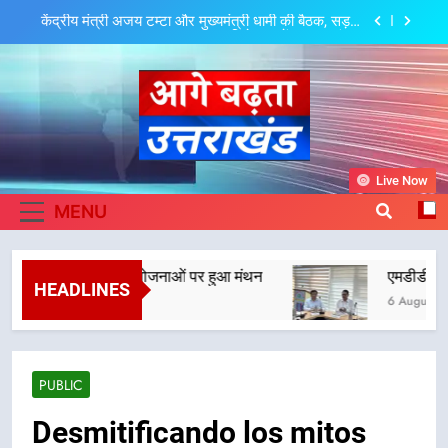
Skip
एमडीडीए बोर्ड बैठक में 25 विकास प्रस्तावों को मिली मंजूरी,
to
देहरादून-मसूरी के नियोजित विकास को मिलेगी रफ्तार
content
मुख्यमंत्री धामी के प्रयासों से बनबसा रेलवे स्टेशन पर अछनेरा-
टनकपुर एक्सप्रेस का ठहराव हुआ स्वीकृत
मुख्यमंत्री धामी के कुशल नेतृत्व में कांवड़ यात्रा में सुरक्षा, स्वास्थ्य
और आपातकालीन सेवाओं की बनी मजबूत व्यवस्था
केंद्रीय मंत्री अजय टम्टा और मुख्यमंत्री धामी की बैठक, सड़क
Aage Badhta
परियोजनाओं पर हुआ मंथन
Live Now
एमडीडीए बोर्ड बैठक में 25 विकास प्रस्तावों को मिली मंजूरी,
Uttarakhand
MENU
देहरादून-मसूरी के नियोजित विकास को मिलेगी रफ्तार
मुख्यमंत्री धामी के प्रयासों से बनबसा रेलवे स्टेशन पर अछनेरा-
टनकपुर एक्सप्रेस का ठहराव हुआ स्वीकृत
 की बैठक, सड़क परियोजनाओं पर हुआ मंथन
एमडीडीए बोर्ड बैठ
मुख्यमंत्री धामी के कुशल नेतृत्व में कांवड़ यात्रा में सुरक्षा, स्वास्थ्य
HEADLINES
6 August 2026
और आपातकालीन सेवाओं की बनी मजबूत व्यवस्था
PUBLIC
Desmitificando los mitos