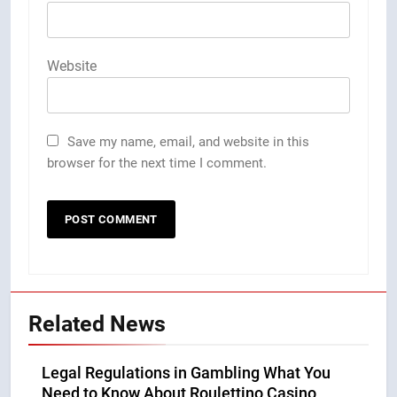
Website
Save my name, email, and website in this
browser for the next time I comment.
Related News
Legal Regulations in Gambling What You
Need to Know About Roulettino Casino