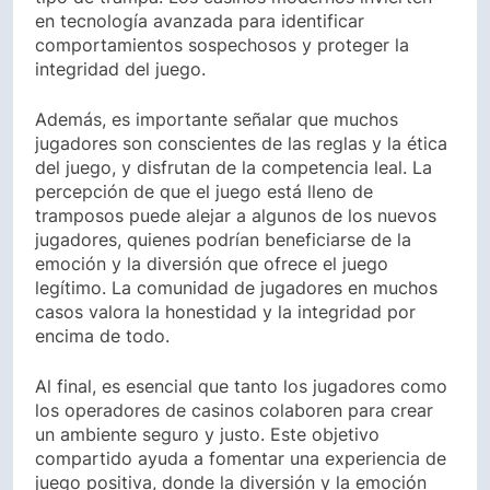
en tecnología avanzada para identificar
comportamientos sospechosos y proteger la
integridad del juego.
Además, es importante señalar que muchos
jugadores son conscientes de las reglas y la ética
del juego, y disfrutan de la competencia leal. La
percepción de que el juego está lleno de
tramposos puede alejar a algunos de los nuevos
jugadores, quienes podrían beneficiarse de la
emoción y la diversión que ofrece el juego
legítimo. La comunidad de jugadores en muchos
casos valora la honestidad y la integridad por
encima de todo.
Al final, es esencial que tanto los jugadores como
los operadores de casinos colaboren para crear
un ambiente seguro y justo. Este objetivo
compartido ayuda a fomentar una experiencia de
juego positiva, donde la diversión y la emoción