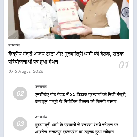
योजनाओं का अधिक से अधिक लाभ उठाने
उत्तराखंड
का आह्वान किया
8
खेल मंत्री रेखा आर्या ने देवभूमि से बुलंद
किया 2036 ओलंपिक मेजबानी का संकल्प
उत्तराखंड
उत्तराखंड
केंद्रीय मंत्री अजय टम्टा और मुख्यमंत्री धामी की बैठक, सड़क
परियोजनाओं पर हुआ मंथन
01
1
6 August 2026
केंद्रीय मंत्री अजय टम्टा और मुख्यमंत्री
धामी की बैठक, सड़क परियोजनाओं पर
हुआ मंथन
उत्तराखंड
उत्तराखंड
02
एमडीडीए बोर्ड बैठक में 25 विकास प्रस्तावों को मिली मंजूरी,
देहरादून-मसूरी के नियोजित विकास को मिलेगी रफ्तार
2
एमडीडीए बोर्ड बैठक में 25 विकास प्रस्तावों
उत्तराखंड
को मिली मंजूरी, देहरादून-मसूरी के
03
मुख्यमंत्री धामी के प्रयासों से बनबसा रेलवे स्टेशन पर
नियोजित विकास को मिलेगी रफ्तार
उत्तराखंड
अछनेरा-टनकपुर एक्सप्रेस का ठहराव हुआ स्वीकृत