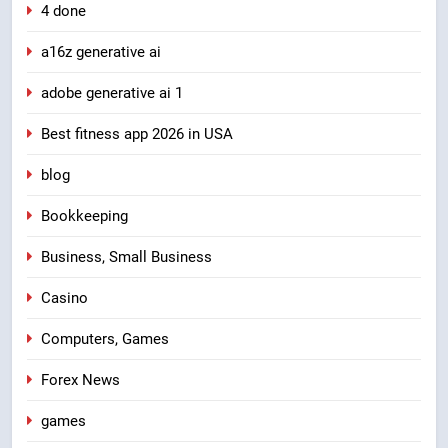
4 done
a16z generative ai
adobe generative ai 1
Best fitness app 2026 in USA
blog
Bookkeeping
Business, Small Business
Casino
Computers, Games
Forex News
games