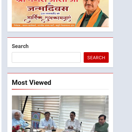
Search
SEARCH
Most Viewed
5
आपदा के मलबे से उम्मीद की नई
सुबह, मुख्यमंत्री धामी ने ₹33
करोड़ के विकास और राहत कार्यों
उत्तराखंड
से धराली को फिर खड़ा कर बनाया