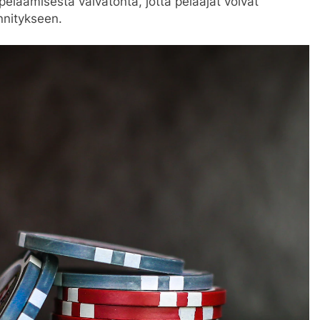
 pelaamisesta vaivatonta, jotta pelaajat voivat
ännitykseen.