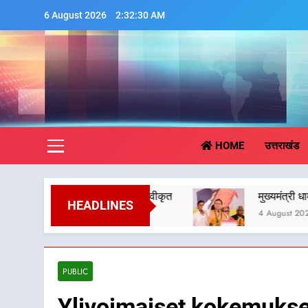
Skip
6 August 2026
2:32:31 AM
to
content
Aa
HOME
उत्तराखंड
 ठहराव हुआ स्वीकृत
मुख्यमंत्री धामी के कुशल नेतृत्व में का
HEADLINES
4 August 2026
PUBLIC
Ylivoimaiset kokemukset