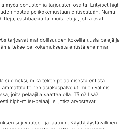
ia myös bonusten ja tarjousten osalta. Erityiset high-
lisuuden nostaa pelikokemustaan entisestään. Nämä
diittejä, cashbackia tai muita etuja, jotka ovat
ös tarjoavat mahdollisuuden kokeilla uusia pelejä ja
iä. Tämä tekee pelikokemuksesta entistä enemmän
la suomeksi, mikä tekee pelaamisesta entistä
ammattitaitoinen asiakaspalvelutiimi on valmis
a, joita pelaajilla saattaa olla. Tämä lisää
sti high-roller-pelaajille, jotka arvostavat
uksen sujuvuuteen ja laatuun. Käyttäjäystävällinen