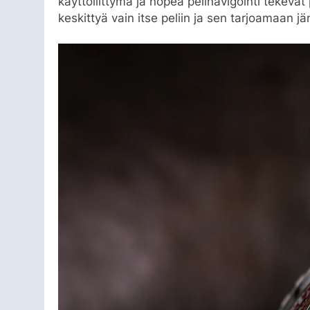
käyttöliittymä ja nopea pelinavigointi tekevät
keskittyä vain itse peliin ja sen tarjoamaan j