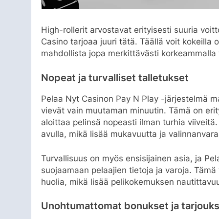
High-rollerit arvostavat erityisesti suuria vo
Casino tarjoaa juuri tätä. Täällä voit kokeil
mahdollista jopa merkittävästi korkeammalla t
Nopeat ja turvalliset talletukset
Pelaa Nyt Casinon Pay N Play -järjestelmä mahd
vievät vain muutaman minuutin. Tämä on erityi
aloittaa pelinsä nopeasti ilman turhia viivei
avulla, mikä lisää mukavuutta ja valinnanvara
Turvallisuus on myös ensisijainen asia, ja Pel
suojaamaan pelaajien tietoja ja varoja. Tämä 
huolia, mikä lisää pelikokemuksen nautittavu
Unohtumattomat bonukset ja tarjouk