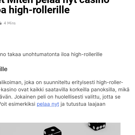
 high-rollerille
4 Mins
no takaa unohtumatonta iloa high-rollerille
lle
ikoiman, joka on suunniteltu erityisesti high-roller-
e-kasino ovat kaikki saatavilla korkeilla panoksilla, mikä
än. Jokainen peli on huolellisesti valittu, jotta se
oit esimerkiksi
pelaa nyt
ja tutustua laajaan