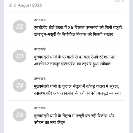
6 August 2026
खेल मंत्री रेखा आर्या ने देवभूमि से बुलंद
किया 2036 ओलंपिक मेजबानी का संकल्प
उत्तराखंड
उत्तराखंड
02
एमडीडीए बोर्ड बैठक में 25 विकास प्रस्तावों को मिली मंजूरी,
देहरादून-मसूरी के नियोजित विकास को मिलेगी रफ्तार
1
केंद्रीय मंत्री अजय टम्टा और मुख्यमंत्री
उत्तराखंड
धामी की बैठक, सड़क परियोजनाओं पर
03
मुख्यमंत्री धामी के प्रयासों से बनबसा रेलवे स्टेशन पर
हुआ मंथन
उत्तराखंड
अछनेरा-टनकपुर एक्सप्रेस का ठहराव हुआ स्वीकृत
2
उत्तराखंड
एमडीडीए बोर्ड बैठक में 25 विकास प्रस्तावों
04
मुख्यमंत्री धामी के कुशल नेतृत्व में कांवड़ यात्रा में सुरक्षा,
को मिली मंजूरी, देहरादून-मसूरी के
स्वास्थ्य और आपातकालीन सेवाओं की बनी मजबूत व्यवस्था
नियोजित विकास को मिलेगी रफ्तार
उत्तराखंड
उत्तराखंड
05
3
मुख्यमंत्री धामी के नेतृत्व में मसूरी बन रही विकास और
पर्यटन का नया केंद्र
मुख्यमंत्री धामी के प्रयासों से बनबसा रेलवे
स्टेशन पर अछनेरा-टनकपुर एक्सप्रेस का