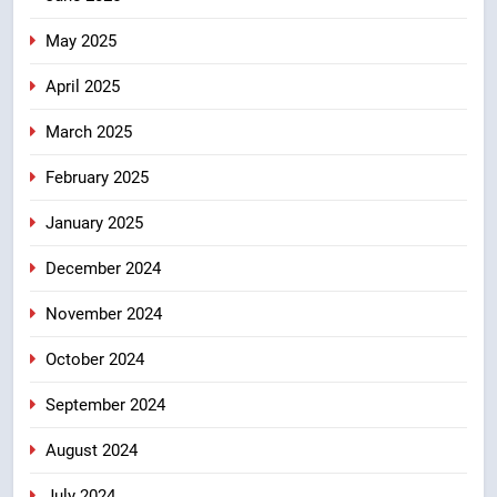
May 2025
April 2025
March 2025
February 2025
January 2025
December 2024
November 2024
October 2024
September 2024
August 2024
July 2024