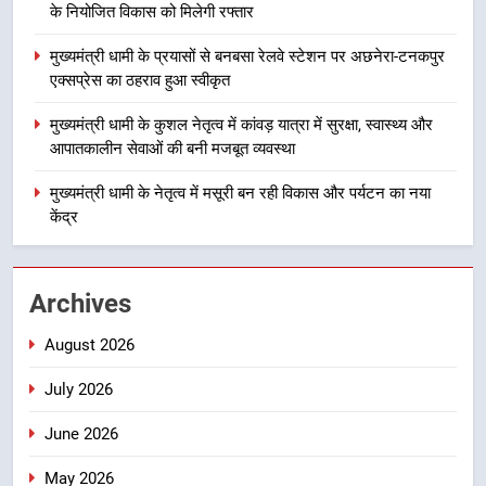
के नियोजित विकास को मिलेगी रफ्तार
को मिली मंजूरी, देहरादून-मसूरी के
नियोजित विकास को मिलेगी रफ्तार
उत्तराखंड
मुख्यमंत्री धामी के प्रयासों से बनबसा रेलवे स्टेशन पर अछनेरा-टनकपुर
एक्सप्रेस का ठहराव हुआ स्वीकृत
3
मुख्यमंत्री धामी के कुशल नेतृत्व में कांवड़ यात्रा में सुरक्षा, स्वास्थ्य और
मुख्यमंत्री धामी के प्रयासों से बनबसा रेलवे
आपातकालीन सेवाओं की बनी मजबूत व्यवस्था
स्टेशन पर अछनेरा-टनकपुर एक्सप्रेस का
ठहराव हुआ स्वीकृत
मुख्यमंत्री धामी के नेतृत्व में मसूरी बन रही विकास और पर्यटन का नया
उत्तराखंड
केंद्र
4
मुख्यमंत्री धामी के कुशल नेतृत्व में कांवड़
Archives
यात्रा में सुरक्षा, स्वास्थ्य और आपातकालीन
सेवाओं की बनी मजबूत व्यवस्था
उत्तराखंड
August 2026
July 2026
5
मुख्यमंत्री धामी के नेतृत्व में मसूरी बन रही
June 2026
विकास और पर्यटन का नया केंद्र
May 2026
उत्तराखंड