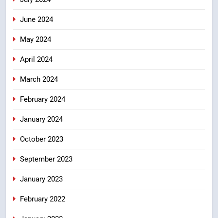
June 2024
May 2024
April 2024
March 2024
February 2024
January 2024
October 2023
September 2023
January 2023
February 2022