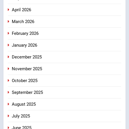
April 2026
6
आपदा के मलबे से उम्मीद की नई सुबह,
March 2026
मुख्यमंत्री धामी ने ₹33 करोड़ के विकास
February 2026
और राहत कार्यों से धराली को फिर खड़ा
उत्तराखंड
कर बनाया भरोसे का प्रतीक
January 2026
7
December 2025
मंत्री गणेश जोशी ने किसानों से संवाद कर
उन्हें सरकार की विभिन्न कृषि एवं बागवानी
November 2025
योजनाओं का अधिक से अधिक लाभ उठाने
उत्तराखंड
का आह्वान किया
October 2025
8
September 2025
खेल मंत्री रेखा आर्या ने देवभूमि से बुलंद
किया 2036 ओलंपिक मेजबानी का संकल्प
August 2025
उत्तराखंड
July 2025
June 2025