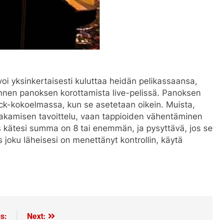
i yksinkertaisesti kuluttaa heidän pelikassaansa,
 ennen panoksen korottamista live-pelissä. Panoksen
ack-kokoelmassa, kun se asetetaan oikein. Muista,
 jakamisen tavoittelu, vaan tappioiden vähentäminen
os kätesi summa on 8 tai enemmän, ja pysyttävä, jos se
s joku läheisesi on menettänyt kontrollin, käytä
s:
Next: