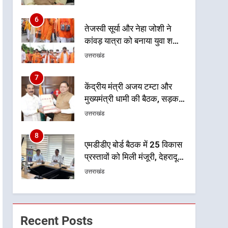
ग्राम पंचायतों को सौंपने की
प्रक्रिया होगी और प्रभावी
6
तेजस्वी सूर्या और नेहा जोशी ने
कांवड़ यात्रा को बनाया युवा शक्ति,
सामाजिक समरसता और भारतीय
उत्तराखंड
संस्कृति का सशक्त संदेश
7
केंद्रीय मंत्री अजय टम्टा और
मुख्यमंत्री धामी की बैठक, सड़क
परियोजनाओं पर हुआ मंथन
उत्तराखंड
8
एमडीडीए बोर्ड बैठक में 25 विकास
प्रस्तावों को मिली मंजूरी, देहरादून-
मसूरी के नियोजित विकास को
उत्तराखंड
मिलेगी रफ्तार
1
मुख्यमंत्री धामी ने कहा कि प्रदेश
की मातृशक्ति के सम्मान और
Recent Posts
सशक्तीकरण के लिए सरकार