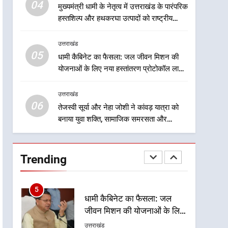
निरंतर कार्य करती रहेगी
04
मुख्यमंत्री धामी के नेतृत्व में उत्तराखंड के पारंपरिक
2
हस्तशिल्प और हथकरघा उत्पादों को राष्ट्रीय
उत्तराखंड की नई पीढ़ी से सीधे
पहचान दिलाने की दिशा में निरंतर प्रयास
संवाद का धामी मॉडल, युवाओं के
उत्तराखंड
सुझावों से बनेगी विकास की नई
उत्तराखंड
05
धामी कैबिनेट का फैसला: जल जीवन मिशन की
दिशा
योजनाओं के लिए नया हस्तांतरण प्रोटोकॉल लागू,
3
ग्राम पंचायतों को सौंपने की प्रक्रिया होगी और
मुख्यमंत्री धामी ने कहा कि पेंशन
प्रभावी
उत्तराखंड
राशि का समयबद्ध एवं पारदर्शी
06
तरीके से सीधे लाभार्थियों के खातों
तेजस्वी सूर्या और नेहा जोशी ने कांवड़ यात्रा को
उत्तराखंड
बनाया युवा शक्ति, सामाजिक समरसता और
में हस्तांतरण किया जा रहा है,
भारतीय संस्कृति का सशक्त संदेश
जिससे पात्र लोगों को सरकारी
4
मुख्यमंत्री धामी के नेतृत्व में
योजनाओं का सीधे लाभ मिल रहा है
उत्तराखंड के पारंपरिक हस्तशिल्प
Trending
और हथकरघा उत्पादों को राष्ट्रीय
उत्तराखंड
पहचान दिलाने की दिशा में निरंतर
प्रयास
5
धामी कैबिनेट का फैसला: जल
जीवन मिशन की योजनाओं के लिए
नया हस्तांतरण प्रोटोकॉल लागू,
उत्तराखंड