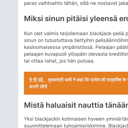
paras vaihtoehto tähän, sillä ne nostavat jakaj
Miksi sinun pitäisi yleensä er
Kun olet valmis tarjoilemaan blackjack-peliä
sinun on tutustuttava tiettyihin pelisäännöihin
kasinomaisessa ympäristössä. Pelaajan päätös 
pelaajan kuvapuoli ylöspäin olevasta krediitist
tai ottaa rahat, jos hän putoaa.
ये भी पढ़ें:
मुख्यमंत्री धामी ने कहा कि प्रदेश की मातृशक्ति
करती रहेगी
Mistä haluaisit nauttia tänää
Yksi blackjackin kotimaisen hyveen ymmärtäm
suunnittelemaan tuhoamisriskimme. Blackjacki