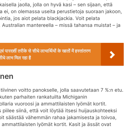
kaisella jaolla, jolla on hyvä kasi – sen sijaan, että
utta ei, on olemassa useita perustietoja suoraan jakoon,
intia, jos aiot pelata blackjackia. Voit pelata
 Australian mantereella – missä tahansa muistat – ja
ं पारदर्शी तरीके से सीधे लाभार्थियों के खातों में हस्तांतरण
ीधे लाभ मिल रहा है
inen
iivinen voitto panokselle, jolla saavutetaan 7 %:n etu.
, kuten parhaiten rankatuilta Michiganin
laria vuoroosi ja ammattilaisten lyömät kortit.
piilee siinä, että voit löytää itsesi huijauskohteeksi
voit säästää vähemmän rahaa jakamisesta ja toivoa,
ammattilaisten lyömät kortit. Kasit ja ässät ovat