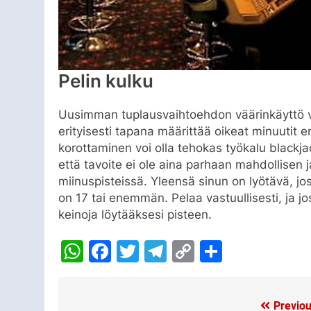
Pelin kulku
Uusimman tuplausvaihtoehdon väärinkäyttö vo
erityisesti tapana määrittää oikeat minuutit
korottaminen voi olla tehokas työkalu blackj
että tavoite ei ole aina parhaan mahdollisen
miinuspisteissä. Yleensä sinun on lyötävä, j
on 17 tai enemmän. Pelaa vastuullisesti, ja jo
keinoja löytääksesi pisteen.
WhatsApp
Facebook
Twitter
Telegram
Copy
Share
Link
Previou
Post