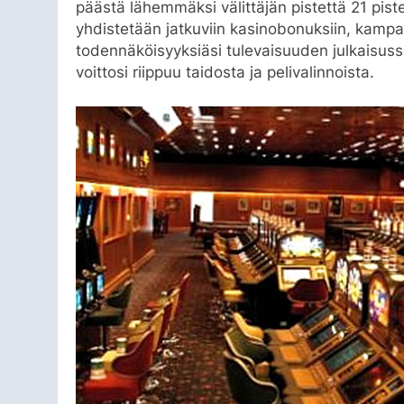
päästä lähemmäksi välittäjän pistettä 21 pistet
yhdistetään jatkuviin kasinobonuksiin, kampanj
todennäköisyyksiäsi tulevaisuuden julkaisussa
voittosi riippuu taidosta ja pelivalinnoista.