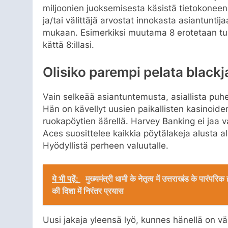
miljoonien juoksemisesta käsistä tietokoneen 
ja/tai välittäjä arvostat innokasta asiantuntij
mukaan. Esimerkiksi muutama 8 erotetaan tup
kättä 8:illasi.
Olisiko parempi pelata blackj
Vain selkeää asiantuntemusta, asiallista puhet
Hän on kävellyt uusien paikallisten kasinoide
ruokapöytien äärellä. Harvey Banking ei jaa 
Aces suosittelee kaikkia pöytälakeja alusta 
Hyödyllistä perheen valuutalle.
ये भी पढ़ें:
मुख्यमंत्री धामी के नेतृत्व में उत्तराखंड के पारंप
की दिशा में निरंतर प्रयास
Uusi jakaja yleensä lyö, kunnes hänellä on vä