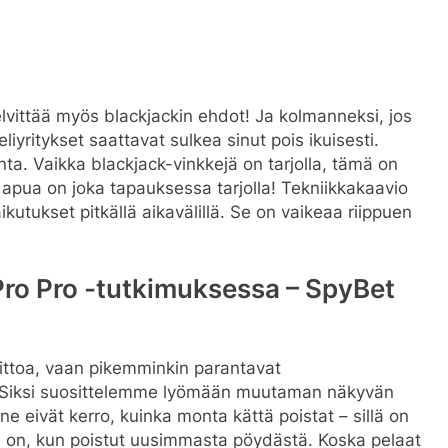
selvittää myös blackjackin ehdot! Ja kolmanneksi, jos
iyritykset saattavat sulkea sinut pois ikuisesti.
nta. Vaikka blackjack-vinkkejä on tarjolla, tämä on
 apua on joka tapauksessa tarjolla! Tekniikkakaavio
kutukset pitkällä aikavälillä.
Se on vaikeaa riippuen
Pro Pro -tutkimuksessa – SpyBet
ittoa, vaan pikemminkin parantavat
. Siksi suosittelemme lyömään muutaman näkyvän
 ne eivät kerro, kuinka monta kättä poistat – sillä on
lta on, kun poistut uusimmasta pöydästä. Koska pelaat