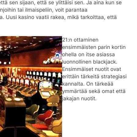
tä sen sijaan, että se ylittäisi sen. Ja aina kun se
oihin tai ilmaispeliin, voit parantaa
. Uusi kasino vaatii rakea, mikä tarkoittaa, että
21:n ottaminen
ensimmäisten parin kortin
ohella on itse asiassa
luonnollinen blackjack.
Ensimmäiset nuotit ovat
erittäin tärkeitä strategiasi
kannalta. On tärkeää
ymmärtää sekä omat että
jakajan nuotit.