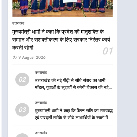
प्रक्रिया होगी और प्रभावी
6
तेजस्वी सूर्या और नेहा जोशी ने
कांवड़ यात्रा को बनाया युवा शक्ति,
उत्तराखंड
सामाजिक समरसता और भारतीय
उत्तराखंड
मुख्यमंत्री धामी ने कहा कि प्रदेश की मातृशक्ति के
संस्कृति का सशक्त संदेश
सम्मान और सशक्तीकरण के लिए सरकार निरंतर कार्य
7
केंद्रीय मंत्री अजय टम्टा और
करती रहेगी
01
मुख्यमंत्री धामी की बैठक, सड़क
9 August 2026
परियोजनाओं पर हुआ मंथन
उत्तराखंड
उत्तराखंड
8
02
उत्तराखंड की नई पीढ़ी से सीधे संवाद का धामी
एमडीडीए बोर्ड बैठक में 25 विकास
मॉडल, युवाओं के सुझावों से बनेगी विकास की नई
प्रस्तावों को मिली मंजूरी, देहरादून-
दिशा
मसूरी के नियोजित विकास को
उत्तराखंड
उत्तराखंड
मिलेगी रफ्तार
03
मुख्यमंत्री धामी ने कहा कि पेंशन राशि का समयबद्ध
1
मुख्यमंत्री धामी ने कहा कि प्रदेश
एवं पारदर्शी तरीके से सीधे लाभार्थियों के खातों में
की मातृशक्ति के सम्मान और
हस्तांतरण किया जा रहा है, जिससे पात्र लोगों को
सशक्तीकरण के लिए सरकार
सरकारी योजनाओं का सीधे लाभ मिल रहा है
उत्तराखंड
उत्तराखंड