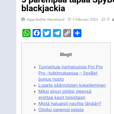
blackjackia
0
Aage Badhta Uttarakhand
5 February 2026
WhatsApp
Facebook
Twitter
Telegram
Copy
Share
Link
Blogit
Tunnettuja harhaluuloja Pro Pro
Pro -tutkimuksessa – SpyBet
bonus nosto
Lopeta säännösten kokeileminen
Miksi sinun pitäisi yleensä
erottaa kasit toisistaan
Mistä haluaisit nauttia tänään?
Olisiko parempi pelata