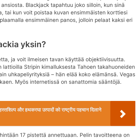
ansiosta. Blackjack tapahtuu joko silloin, kun sinä
aa, tai kun voit poistaa kuvan ensimmäisten korttiesi
laamalla ensimmäinen panos, jolloin pelaat kaksi eri
ackia yksin?
ta, ja voit ilmeisen tavan käyttää objektiivisuutta.
n lattioilla Stripin kimalluksesta Tahoen takahuoneiden
vain uhkapeliyrityksiä – hän elää koko elämänsä. Vegas
alkaen. Myös internetissä on sanattomia sääntöjä.
रिक हस्तशिल्प और हथकरघा उत्पादों को राष्ट्रीय पहचान दिलाने
hintään 17 pistettä annettuaan. Pelin tavoitteena on