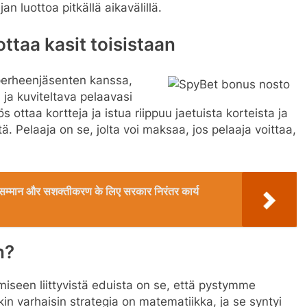
an luottoa pitkällä aikavälillä.
ottaa kasit toisistaan
 perheenjäsenten kanssa,
 ja kuviteltava pelaavasi
ottaa kortteja ja istua riippuu jaetuista korteista ja
ä. Pelaaja on se, jolta voi maksaa, jos pelaaja voittaa,
 के सम्मान और सशक्तीकरण के लिए सरकार निरंतर कार्य
n?
iseen liittyvistä eduista on se, että pystymme
n varhaisin strategia on matematiikka, ja se syntyi