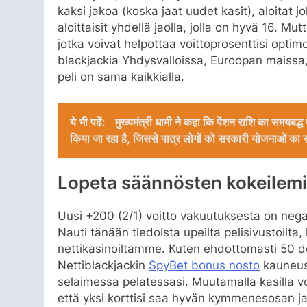
kaksi jakoa (koska jaat uudet kasit), aloitat jo
aloittaisit yhdellä jaolla, jolla on hyvä 16. M
jotka voivat helpottaa voittoprosenttisi optimo
blackjackia Yhdysvalloissa, Euroopan maissa,
peli on sama kaikkialla.
ये भी पढ़ें:
मुख्यमंत्री धामी ने कहा कि पेंशन राशि का समयबद्ध एव
किया जा रहा है, जिससे पात्र लोगों को सरकारी योजनाओं का स
Lopeta säännösten kokeilem
Uusi +200 (2/1) voitto vakuutuksesta on negat
Nauti tänään tiedoista upeilta pelisivustoilta
nettikasinoiltamme. Kuten ehdottomasti 50 dol
Nettiblackjackin
SpyBet bonus nosto
kauneus 
selaimessa pelatessasi. Muutamalla kasilla 
että yksi korttisi saa hyvän kymmenesosan ja 