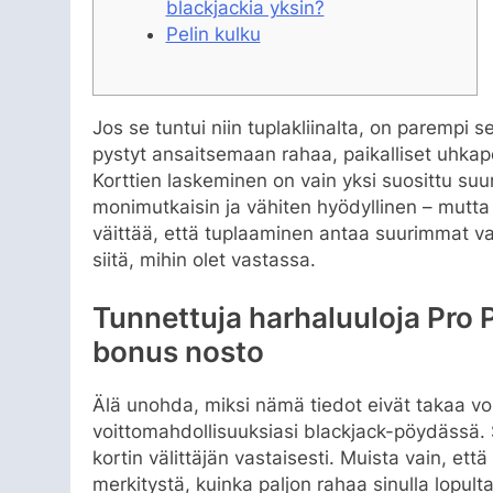
blackjackia yksin?
Pelin kulku
Jos se tuntui niin tuplakliinalta, on parempi 
pystyt ansaitsemaan rahaa, paikalliset uhkapel
Korttien laskeminen on vain yksi suosittu suu
monimutkaisin ja vähiten hyödyllinen – mutta
väittää, että tuplaaminen antaa suurimmat vai
siitä, mihin olet vastassa.
Tunnettuja harhaluuloja Pro 
bonus nosto
Älä unohda, miksi nämä tiedot eivät takaa vo
voittomahdollisuuksiasi blackjack-pöydässä
kortin välittäjän vastaisesti. Muista vain, että
merkitystä, kuinka paljon rahaa sinulla lopu