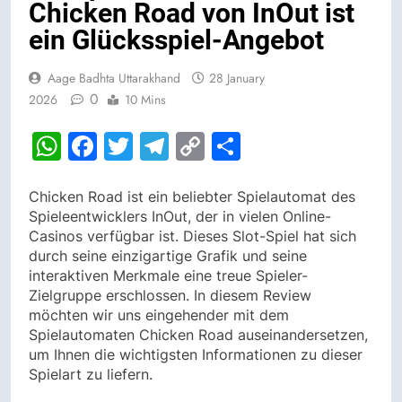
Chicken Road von InOut ist
ein Glücksspiel-Angebot
Aage Badhta Uttarakhand
28 January
0
2026
10 Mins
WhatsApp
Facebook
Twitter
Telegram
Copy
Share
Link
Chicken Road ist ein beliebter Spielautomat des
Spieleentwicklers InOut, der in vielen Online-
Casinos verfügbar ist. Dieses Slot-Spiel hat sich
durch seine einzigartige Grafik und seine
interaktiven Merkmale eine treue Spieler-
Zielgruppe erschlossen. In diesem Review
möchten wir uns eingehender mit dem
Spielautomaten Chicken Road auseinandersetzen,
um Ihnen die wichtigsten Informationen zu dieser
Spielart zu liefern.