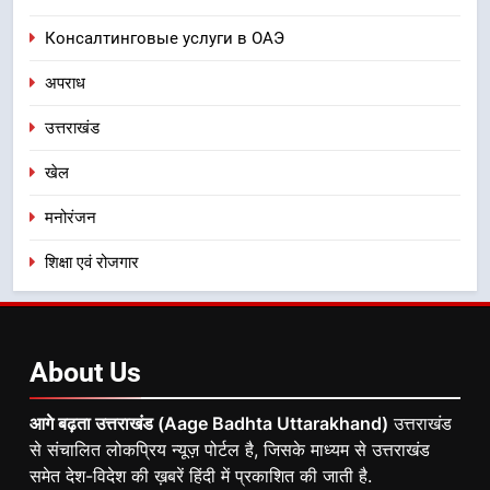
Консалтинговые услуги в ОАЭ
अपराध
उत्तराखंड
खेल
मनोरंजन
शिक्षा एवं रोजगार
About
Us
आगे बढ़ता उत्तराखंड (Aage Badhta Uttarakhand)
उत्तराखंड
से संचालित लोकप्रिय न्यूज़ पोर्टल है, जिसके माध्यम से उत्तराखंड
समेत देश-विदेश की ख़बरें हिंदी में प्रकाशित की जाती है.