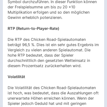
Symbol durchzuführen. In dieser Funktion können
der Freispielsumme um bis zu 20 x10
Multiplikation erfolgen und so den möglichen
Gewinn erheblich potenzieren.
RTP (Return-to-Player-Rate)
Die RTP des Chicken Road-Spielautomaten
beträgt 96,5 %. Dies ist ein sehr gutes Ergebnis im
Vergleich zu vielen anderen Spielautomat. Die
hohe RTP bedeutet, dass der Spieler
durchschnittlich den gesetzten Wetteinsatz in
diesem Prozentsatz zurückerhalten wird.
Volatilität
Die Volatilität des Chicken Road-Spielautomaten
ist hoch, was bedeutet, dass die Auszahlungen oft
unerwartete Höhen erreichen können. Wenn der
Spieler jedoch Geduld hat und mit geringen