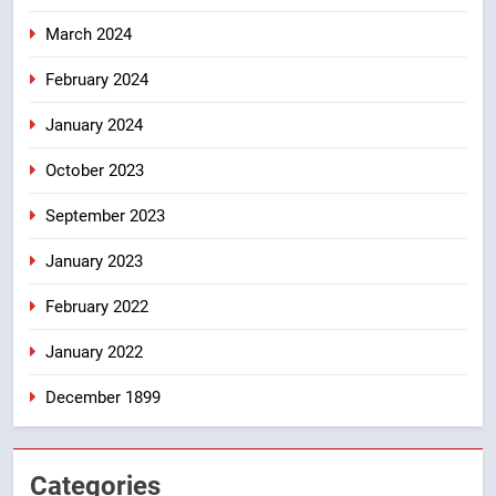
March 2024
February 2024
January 2024
October 2023
September 2023
January 2023
February 2022
January 2022
December 1899
Categories