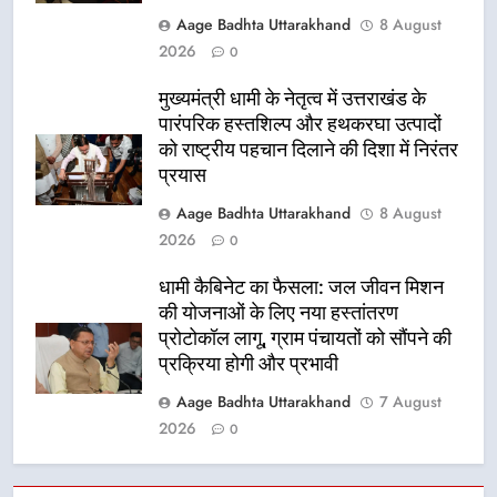
Aage Badhta Uttarakhand
8 August
2026
0
मुख्यमंत्री धामी के नेतृत्व में उत्तराखंड के
पारंपरिक हस्तशिल्प और हथकरघा उत्पादों
को राष्ट्रीय पहचान दिलाने की दिशा में निरंतर
प्रयास
Aage Badhta Uttarakhand
8 August
2026
0
धामी कैबिनेट का फैसला: जल जीवन मिशन
की योजनाओं के लिए नया हस्तांतरण
प्रोटोकॉल लागू, ग्राम पंचायतों को सौंपने की
प्रक्रिया होगी और प्रभावी
Aage Badhta Uttarakhand
7 August
2026
0