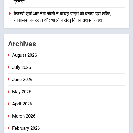
उत्तराखंड
प्रभावी
निरंतर प्रयास
तेजस्वी सूर्या और नेहा जोशी ने कांवड़ यात्रा को बनाया युवा शक्ति,
4
सामाजिक समरसता और भारतीय संस्कृति का सशक्त संदेश
धामी कैबिनेट का फैसला: जल जीवन
मिशन की योजनाओं के लिए नया हस्तांतरण
प्रोटोकॉल लागू, ग्राम पंचायतों को सौंपने
उत्तराखंड
Archives
की प्रक्रिया होगी और प्रभावी
August 2026
5
तेजस्वी सूर्या और नेहा जोशी ने कांवड़
July 2026
यात्रा को बनाया युवा शक्ति, सामाजिक
समरसता और भारतीय संस्कृति का सशक्त
उत्तराखंड
June 2026
संदेश
May 2026
6
केंद्रीय मंत्री अजय टम्टा और मुख्यमंत्री
April 2026
धामी की बैठक, सड़क परियोजनाओं पर
March 2026
हुआ मंथन
उत्तराखंड
February 2026