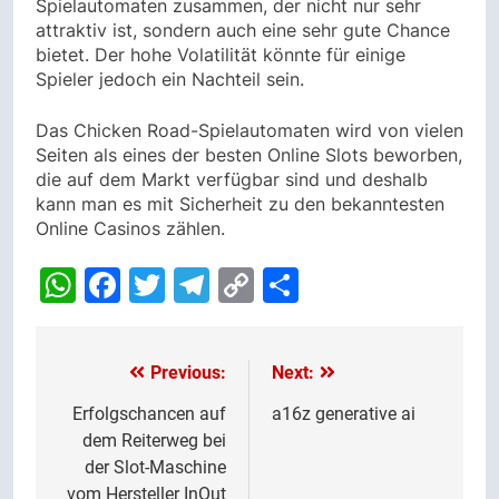
Spielautomaten zusammen, der nicht nur sehr
attraktiv ist, sondern auch eine sehr gute Chance
bietet. Der hohe Volatilität könnte für einige
Spieler jedoch ein Nachteil sein.
Das Chicken Road-Spielautomaten wird von vielen
Seiten als eines der besten Online Slots beworben,
die auf dem Markt verfügbar sind und deshalb
kann man es mit Sicherheit zu den bekanntesten
Online Casinos zählen.
WhatsApp
Facebook
Twitter
Telegram
Copy
Share
Link
Previous:
Next:
Post
navigation
Erfolgschancen auf
a16z generative ai
dem Reiterweg bei
der Slot-Maschine
vom Hersteller InOut