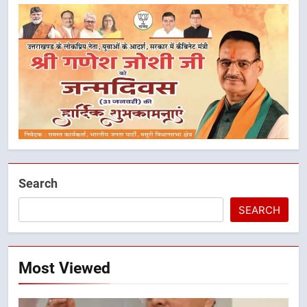
Search
SEARCH
5
तेजस्वी सूर्या और नेहा जोशी ने कांवड़
यात्रा को बनाया युवा शक्ति, सामाजिक
Most Viewed
समरसता और भारतीय संस्कृति का सशक्त
उत्तराखंड
संदेश