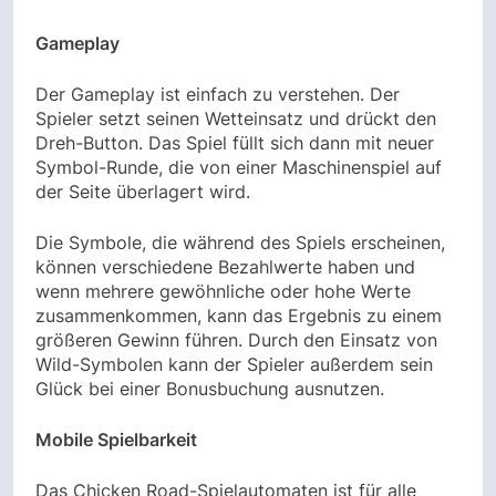
Gameplay
Der Gameplay ist einfach zu verstehen. Der
Spieler setzt seinen Wetteinsatz und drückt den
Dreh-Button. Das Spiel füllt sich dann mit neuer
Symbol-Runde, die von einer Maschinenspiel auf
der Seite überlagert wird.
Die Symbole, die während des Spiels erscheinen,
können verschiedene Bezahlwerte haben und
wenn mehrere gewöhnliche oder hohe Werte
zusammenkommen, kann das Ergebnis zu einem
größeren Gewinn führen. Durch den Einsatz von
Wild-Symbolen kann der Spieler außerdem sein
Glück bei einer Bonusbuchung ausnutzen.
Mobile Spielbarkeit
Das Chicken Road-Spielautomaten ist für alle