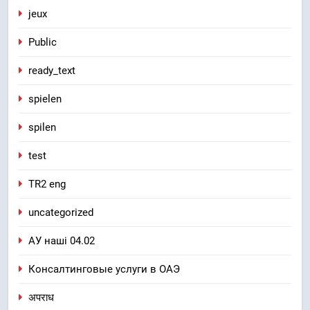
jeux
Public
ready_text
spielen
spilen
test
TR2 eng
uncategorized
АУ наші 04.02
Консалтинговые услуги в ОАЭ
अपराध