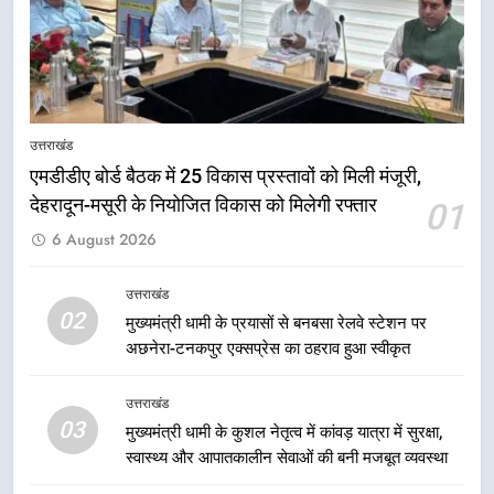
योजनाओं का अधिक से अधिक लाभ उठाने
उत्तराखंड
का आह्वान किया
7
खेल मंत्री रेखा आर्या ने देवभूमि से बुलंद
किया 2036 ओलंपिक मेजबानी का संकल्प
उत्तराखंड
उत्तराखंड
एमडीडीए बोर्ड बैठक में 25 विकास प्रस्तावों को मिली मंजूरी,
देहरादून-मसूरी के नियोजित विकास को मिलेगी रफ्तार
01
8
6 August 2026
बंशीधर तिवारी के नेतृत्वकारी संदेश और
ललित मोहन जोशी के सामाजिक अभियान
से युवाओं ने लिया नशामुक्त भारत का
उत्तराखंड
उत्तराखंड
02
संकल्प
मुख्यमंत्री धामी के प्रयासों से बनबसा रेलवे स्टेशन पर
अछनेरा-टनकपुर एक्सप्रेस का ठहराव हुआ स्वीकृत
1
एमडीडीए बोर्ड बैठक में 25 विकास प्रस्तावों
उत्तराखंड
को मिली मंजूरी, देहरादून-मसूरी के
03
मुख्यमंत्री धामी के कुशल नेतृत्व में कांवड़ यात्रा में सुरक्षा,
नियोजित विकास को मिलेगी रफ्तार
उत्तराखंड
स्वास्थ्य और आपातकालीन सेवाओं की बनी मजबूत व्यवस्था