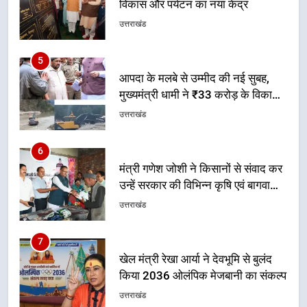
मुख्यमंत्री धामी ने ₹33 करोड़ के विकास
और राहत कार्यों से धराली को फिर खड़ा
उत्तराखंड
कर बनाया भरोसे का प्रतीक
6
मंत्री गणेश जोशी ने किसानों से संवाद कर
उन्हें सरकार की विभिन्न कृषि एवं बागवानी
योजनाओं का अधिक से अधिक लाभ उठाने
उत्तराखंड
का आह्वान किया
7
खेल मंत्री रेखा आर्या ने देवभूमि से बुलंद
किया 2036 ओलंपिक मेजबानी का संकल्प
उत्तराखंड
8
बंशीधर तिवारी के नेतृत्वकारी संदेश और
ललित मोहन जोशी के सामाजिक अभियान
से युवाओं ने लिया नशामुक्त भारत का
उत्तराखंड