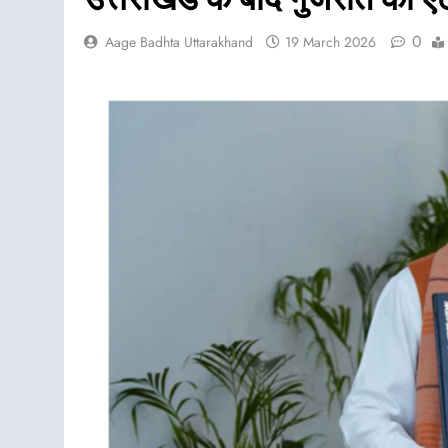
0
Aage Badhta Uttarakhand
19 March 2026