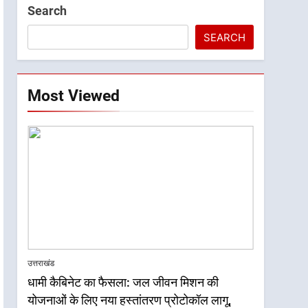
Search
SEARCH
Most Viewed
5
मुख्यमंत्री धामी के प्रयासों से
बनबसा रेलवे स्टेशन पर अछनेरा-
टनकपुर एक्सप्रेस का ठहराव हुआ
उत्तराखंड
स्वीकृत
6
मुख्यमंत्री धामी के कुशल नेतृत्व में
उत्तराखंड
कांवड़ यात्रा में सुरक्षा, स्वास्थ्य और
धामी कैबिनेट का फैसला: जल जीवन मिशन की
आपातकालीन सेवाओं की बनी
उत्तराखंड
योजनाओं के लिए नया हस्तांतरण प्रोटोकॉल लागू,
मजबूत व्यवस्था