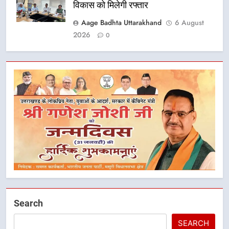
विकास को मिलेगी रफ्तार
Aage Badhta Uttarakhand
6 August
2026
0
5
मुख्यमंत्री धामी के प्रयासों से बनबसा रेलवे
स्टेशन पर अछनेरा-टनकपुर एक्सप्रेस का
Search
ठहराव हुआ स्वीकृत
उत्तराखंड
SEARCH