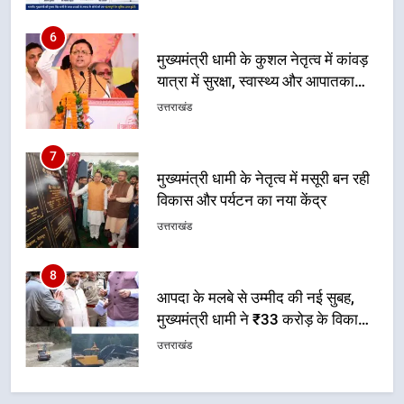
सेवाओं की बनी मजबूत व्यवस्था
उत्तराखंड
7
मुख्यमंत्री धामी के नेतृत्व में मसूरी बन रही
विकास और पर्यटन का नया केंद्र
उत्तराखंड
8
आपदा के मलबे से उम्मीद की नई सुबह,
मुख्यमंत्री धामी ने ₹33 करोड़ के विकास
और राहत कार्यों से धराली को फिर खड़ा
उत्तराखंड
कर बनाया भरोसे का प्रतीक
1
धामी कैबिनेट का फैसला: जल जीवन
मिशन की योजनाओं के लिए नया हस्तांतरण
प्रोटोकॉल लागू, ग्राम पंचायतों को सौंपने
उत्तराखंड
की प्रक्रिया होगी और प्रभावी