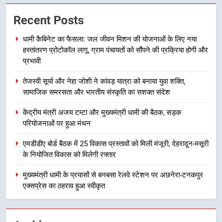
2
Recent Posts
तेजस्वी सूर्या और नेहा जोशी ने कांवड़
यात्रा को बनाया युवा शक्ति, सामाजिक
धामी कैबिनेट का फैसला: जल जीवन मिशन की योजनाओं के लिए नया
समरसता और भारतीय संस्कृति का सशक्त
उत्तराखंड
हस्तांतरण प्रोटोकॉल लागू, ग्राम पंचायतों को सौंपने की प्रक्रिया होगी और
संदेश
प्रभावी
3
तेजस्वी सूर्या और नेहा जोशी ने कांवड़ यात्रा को बनाया युवा शक्ति,
केंद्रीय मंत्री अजय टम्टा और मुख्यमंत्री
सामाजिक समरसता और भारतीय संस्कृति का सशक्त संदेश
धामी की बैठक, सड़क परियोजनाओं पर
हुआ मंथन
उत्तराखंड
केंद्रीय मंत्री अजय टम्टा और मुख्यमंत्री धामी की बैठक, सड़क
परियोजनाओं पर हुआ मंथन
4
एमडीडीए बोर्ड बैठक में 25 विकास प्रस्तावों को मिली मंजूरी, देहरादून-मसूरी
एमडीडीए बोर्ड बैठक में 25 विकास प्रस्तावों
के नियोजित विकास को मिलेगी रफ्तार
को मिली मंजूरी, देहरादून-मसूरी के
नियोजित विकास को मिलेगी रफ्तार
मुख्यमंत्री धामी के प्रयासों से बनबसा रेलवे स्टेशन पर अछनेरा-टनकपुर
उत्तराखंड
एक्सप्रेस का ठहराव हुआ स्वीकृत
5
मुख्यमंत्री धामी के प्रयासों से बनबसा रेलवे