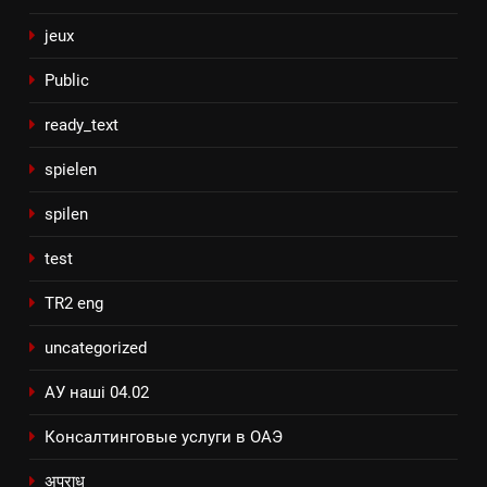
jeux
Public
ready_text
spielen
spilen
test
TR2 eng
uncategorized
АУ наші 04.02
Консалтинговые услуги в ОАЭ
अपराध