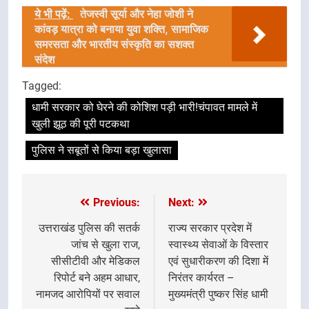
Link
ये भी पढ़ें:
तेजस्वी सूर्या और नेहा जोशी ने
कांवड़ यात्रा को बनाया युवा शक्ति, सामाजिक
समरसता और भारतीय संस्कृति का सशक्त
संदेश
Tagged:
धामी सरकार को घेरने की कोशिश पड़ी भारी!चंपावत मामले में
खुली झूठ की पूरी पटकथा
पुलिस ने सबूतों से किया बड़ा खुलासा
Previous:
Next:
Post
navigation
उत्तराखंड पुलिस की सतर्क
राज्य सरकार प्रदेश में
जांच से खुला राज,
स्वास्थ्य सेवाओं के विस्तार
सीसीटीवी और मेडिकल
एवं सुधारीकरण की दिशा में
रिपोर्ट बने अहम आधार,
निरंतर कार्यरत –
नामजद आरोपियों पर सवाल
मुख्यमंत्री पुष्कर सिंह धामी