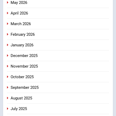
May 2026
7
April 2026
केंद्रीय मंत्री अजय टम्टा और मुख्यमंत्री
धामी की बैठक, सड़क परियोजनाओं पर
March 2026
हुआ मंथन
उत्तराखंड
February 2026
8
January 2026
एमडीडीए बोर्ड बैठक में 25 विकास प्रस्तावों
को मिली मंजूरी, देहरादून-मसूरी के
December 2025
नियोजित विकास को मिलेगी रफ्तार
उत्तराखंड
November 2025
October 2025
September 2025
August 2025
July 2025