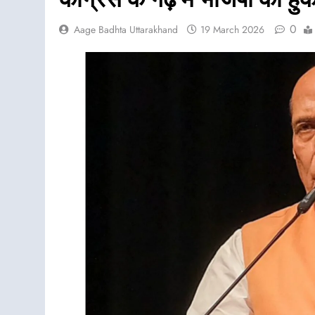
0
Aage Badhta Uttarakhand
19 March 2026