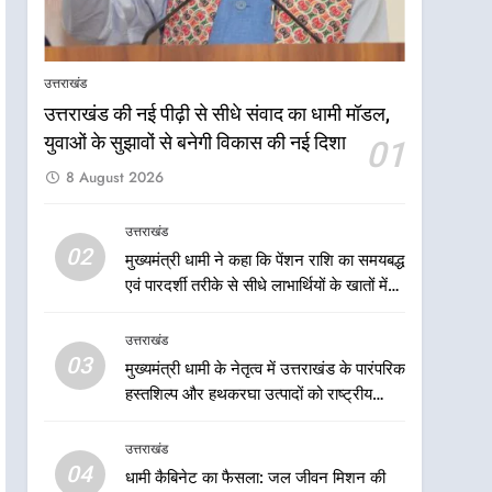
केंद्रीय मंत्री अजय टम्टा और
मुख्यमंत्री धामी की बैठक, सड़क
परियोजनाओं पर हुआ मंथन
उत्तराखंड
उत्तराखंड
उत्तराखंड की नई पीढ़ी से सीधे संवाद का धामी मॉडल,
7
एमडीडीए बोर्ड बैठक में 25 विकास
युवाओं के सुझावों से बनेगी विकास की नई दिशा
01
प्रस्तावों को मिली मंजूरी, देहरादून-
8 August 2026
मसूरी के नियोजित विकास को
उत्तराखंड
मिलेगी रफ्तार
उत्तराखंड
8
02
मुख्यमंत्री धामी ने कहा कि पेंशन राशि का समयबद्ध
मुख्यमंत्री धामी के प्रयासों से
एवं पारदर्शी तरीके से सीधे लाभार्थियों के खातों में
बनबसा रेलवे स्टेशन पर अछनेरा-
हस्तांतरण किया जा रहा है, जिससे पात्र लोगों को
टनकपुर एक्सप्रेस का ठहराव हुआ
उत्तराखंड
सरकारी योजनाओं का सीधे लाभ मिल रहा है
उत्तराखंड
स्वीकृत
03
मुख्यमंत्री धामी के नेतृत्व में उत्तराखंड के पारंपरिक
1
उत्तराखंड की नई पीढ़ी से सीधे
हस्तशिल्प और हथकरघा उत्पादों को राष्ट्रीय
संवाद का धामी मॉडल, युवाओं के
पहचान दिलाने की दिशा में निरंतर प्रयास
सुझावों से बनेगी विकास की नई
उत्तराखंड
उत्तराखंड
दिशा
04
धामी कैबिनेट का फैसला: जल जीवन मिशन की