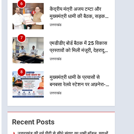
6
केंद्रीय मंत्री अजय टम्टा और
मुख्यमंत्री धामी की बैठक, सड़क
परियोजनाओं पर हुआ मंथन
उत्तराखंड
7
एमडीडीए बोर्ड बैठक में 25 विकास
प्रस्तावों को मिली मंजूरी, देहरादून-
मसूरी के नियोजित विकास को
उत्तराखंड
मिलेगी रफ्तार
8
मुख्यमंत्री धामी के प्रयासों से
बनबसा रेलवे स्टेशन पर अछनेरा-
टनकपुर एक्सप्रेस का ठहराव हुआ
उत्तराखंड
स्वीकृत
1
उत्तराखंड की नई पीढ़ी से सीधे
संवाद का धामी मॉडल, युवाओं के
Recent Posts
सुझावों से बनेगी विकास की नई
उत्तराखंड
दिशा
उत्तराखंड की नई पीढ़ी से सीधे संवाद का धामी मॉडल, युवाओं