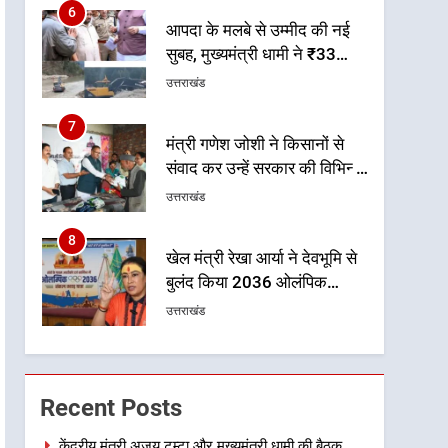
6
आपदा के मलबे से उम्मीद की नई
सुबह, मुख्यमंत्री धामी ने ₹33
करोड़ के विकास और राहत कार्यों
उत्तराखंड
से धराली को फिर खड़ा कर बनाया
भरोसे का प्रतीक
7
मंत्री गणेश जोशी ने किसानों से
संवाद कर उन्हें सरकार की विभिन्न
कृषि एवं बागवानी योजनाओं का
उत्तराखंड
अधिक से अधिक लाभ उठाने का
आह्वान किया
8
खेल मंत्री रेखा आर्या ने देवभूमि से
बुलंद किया 2036 ओलंपिक
मेजबानी का संकल्प
उत्तराखंड
1
केंद्रीय मंत्री अजय टम्टा और
मुख्यमंत्री धामी की बैठक, सड़क
Recent Posts
परियोजनाओं पर हुआ मंथन
उत्तराखंड
केंद्रीय मंत्री अजय टम्टा और मुख्यमंत्री धामी की बैठक,