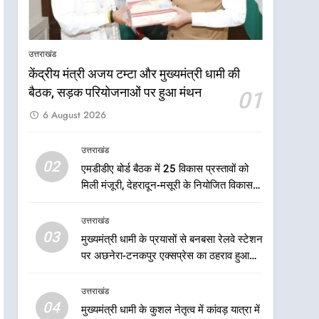
आपदा के मलबे से उम्मीद की नई
सुबह, मुख्यमंत्री धामी ने ₹33
करोड़ के विकास और राहत कार्यों
उत्तराखंड
उत्तराखंड
से धराली को फिर खड़ा कर बनाया
केंद्रीय मंत्री अजय टम्टा और मुख्यमंत्री धामी की
भरोसे का प्रतीक
7
मंत्री गणेश जोशी ने किसानों से
बैठक, सड़क परियोजनाओं पर हुआ मंथन
01
संवाद कर उन्हें सरकार की विभिन्न
6 August 2026
कृषि एवं बागवानी योजनाओं का
उत्तराखंड
अधिक से अधिक लाभ उठाने का
उत्तराखंड
आह्वान किया
8
02
एमडीडीए बोर्ड बैठक में 25 विकास प्रस्तावों को
खेल मंत्री रेखा आर्या ने देवभूमि से
मिली मंजूरी, देहरादून-मसूरी के नियोजित विकास
बुलंद किया 2036 ओलंपिक
को मिलेगी रफ्तार
मेजबानी का संकल्प
उत्तराखंड
उत्तराखंड
03
मुख्यमंत्री धामी के प्रयासों से बनबसा रेलवे स्टेशन
1
केंद्रीय मंत्री अजय टम्टा और
पर अछनेरा-टनकपुर एक्सप्रेस का ठहराव हुआ
मुख्यमंत्री धामी की बैठक, सड़क
स्वीकृत
परियोजनाओं पर हुआ मंथन
उत्तराखंड
उत्तराखंड
04
मुख्यमंत्री धामी के कुशल नेतृत्व में कांवड़ यात्रा में