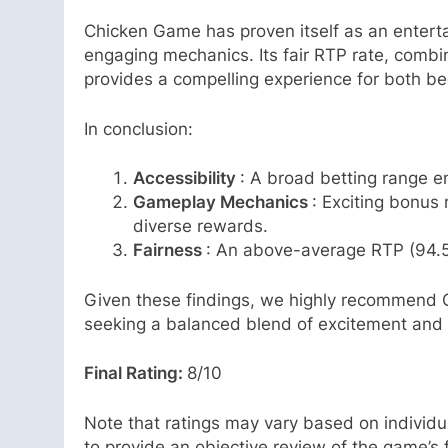
Chicken Game has proven itself as an entert
engaging mechanics. Its fair RTP rate, combin
provides a compelling experience for both b
In conclusion:
Accessibility
: A broad betting range en
Gameplay Mechanics
: Exciting bonus
diverse rewards.
Fairness
: An above-average RTP (94.5
Given these findings, we highly recommend C
seeking a balanced blend of excitement and p
Final Rating:
8/10
Note that ratings may vary based on individu
to provide an objective review of the game’s