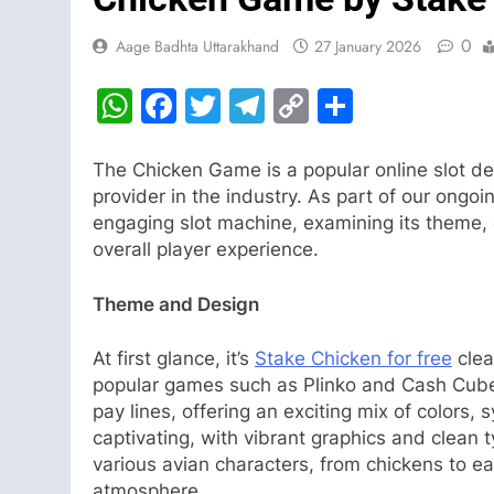
0
Aage Badhta Uttarakhand
27 January 2026
WhatsApp
Facebook
Twitter
Telegram
Copy
Share
Link
The Chicken Game is a popular online slot d
provider in the industry. As part of our ongoin
engaging slot machine, examining its theme,
overall player experience.
Theme and Design
At first glance, it’s
Stake Chicken for free
clea
popular games such as Plinko and Cash Cube.
pay lines, offering an exciting mix of colors,
captivating, with vibrant graphics and clean t
various avian characters, from chickens to e
atmosphere.