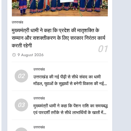
प्रक्रिया होगी और प्रभावी
6
तेजस्वी सूर्या और नेहा जोशी ने
कांवड़ यात्रा को बनाया युवा शक्ति,
उत्तराखंड
सामाजिक समरसता और भारतीय
उत्तराखंड
मुख्यमंत्री धामी ने कहा कि प्रदेश की मातृशक्ति के
संस्कृति का सशक्त संदेश
सम्मान और सशक्तीकरण के लिए सरकार निरंतर कार्य
7
केंद्रीय मंत्री अजय टम्टा और
करती रहेगी
01
मुख्यमंत्री धामी की बैठक, सड़क
9 August 2026
परियोजनाओं पर हुआ मंथन
उत्तराखंड
उत्तराखंड
8
02
उत्तराखंड की नई पीढ़ी से सीधे संवाद का धामी
एमडीडीए बोर्ड बैठक में 25 विकास
मॉडल, युवाओं के सुझावों से बनेगी विकास की नई
प्रस्तावों को मिली मंजूरी, देहरादून-
दिशा
मसूरी के नियोजित विकास को
उत्तराखंड
उत्तराखंड
मिलेगी रफ्तार
03
मुख्यमंत्री धामी ने कहा कि पेंशन राशि का समयबद्ध
1
मुख्यमंत्री धामी ने कहा कि प्रदेश
एवं पारदर्शी तरीके से सीधे लाभार्थियों के खातों में
की मातृशक्ति के सम्मान और
हस्तांतरण किया जा रहा है, जिससे पात्र लोगों को
सशक्तीकरण के लिए सरकार
सरकारी योजनाओं का सीधे लाभ मिल रहा है
उत्तराखंड
उत्तराखंड