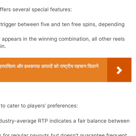
rs several special features:
trigger between five and ten free spins, depending
 appears in the winning combination, all other reels
in.
रिक हस्तशिल्प और हथकरघा उत्पादों को राष्ट्रीय पहचान दिलाने
o cater to players’ preferences:
ndustry-average RTP indicates a fair balance between
s for regular payouts but doesn’t guarantee frequent