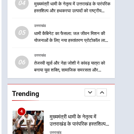
निरंतर कार्य करती रहेगी
04
मुख्यमंत्री धामी के नेतृत्व में उत्तराखंड के पारंपरिक
2
हस्तशिल्प और हथकरघा उत्पादों को राष्ट्रीय
उत्तराखंड की नई पीढ़ी से सीधे
पहचान दिलाने की दिशा में निरंतर प्रयास
संवाद का धामी मॉडल, युवाओं के
उत्तराखंड
सुझावों से बनेगी विकास की नई
उत्तराखंड
05
धामी कैबिनेट का फैसला: जल जीवन मिशन की
दिशा
योजनाओं के लिए नया हस्तांतरण प्रोटोकॉल लागू,
3
ग्राम पंचायतों को सौंपने की प्रक्रिया होगी और
मुख्यमंत्री धामी ने कहा कि पेंशन
प्रभावी
उत्तराखंड
राशि का समयबद्ध एवं पारदर्शी
06
तरीके से सीधे लाभार्थियों के खातों
तेजस्वी सूर्या और नेहा जोशी ने कांवड़ यात्रा को
उत्तराखंड
बनाया युवा शक्ति, सामाजिक समरसता और
में हस्तांतरण किया जा रहा है,
भारतीय संस्कृति का सशक्त संदेश
जिससे पात्र लोगों को सरकारी
4
मुख्यमंत्री धामी के नेतृत्व में
योजनाओं का सीधे लाभ मिल रहा है
उत्तराखंड के पारंपरिक हस्तशिल्प
Trending
और हथकरघा उत्पादों को राष्ट्रीय
उत्तराखंड
पहचान दिलाने की दिशा में निरंतर
प्रयास
5
धामी कैबिनेट का फैसला: जल
जीवन मिशन की योजनाओं के लिए
नया हस्तांतरण प्रोटोकॉल लागू,
उत्तराखंड