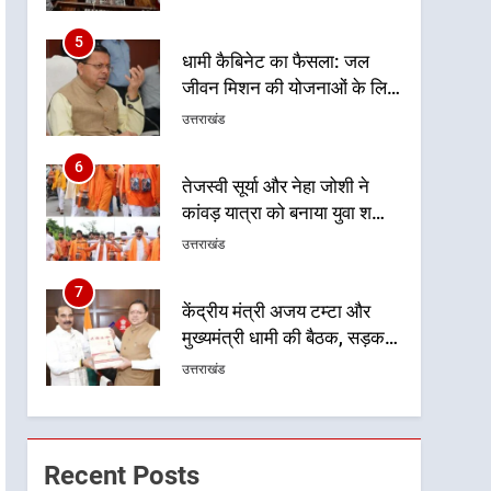
ग्राम पंचायतों को सौंपने की
प्रक्रिया होगी और प्रभावी
6
तेजस्वी सूर्या और नेहा जोशी ने
कांवड़ यात्रा को बनाया युवा शक्ति,
सामाजिक समरसता और भारतीय
उत्तराखंड
संस्कृति का सशक्त संदेश
7
केंद्रीय मंत्री अजय टम्टा और
मुख्यमंत्री धामी की बैठक, सड़क
परियोजनाओं पर हुआ मंथन
उत्तराखंड
8
एमडीडीए बोर्ड बैठक में 25 विकास
प्रस्तावों को मिली मंजूरी, देहरादून-
मसूरी के नियोजित विकास को
उत्तराखंड
मिलेगी रफ्तार
1
मुख्यमंत्री धामी ने कहा कि प्रदेश
की मातृशक्ति के सम्मान और
Recent Posts
सशक्तीकरण के लिए सरकार