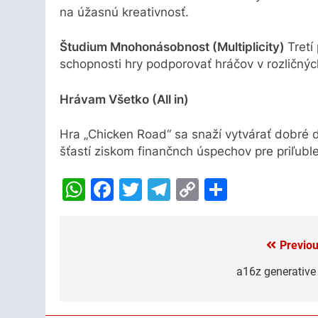
na úžasnú kreativnosť.
Študium Mnohonásobnost (Multiplicity)
Tretí
schopnosti hry podporovať hráčov v rozličn
Hrávam Všetko (All in)
Hra „Chicken Road“ sa snaží vytvárať dobré d
šťastí ziskom finančnch úspechov pre priľubl
WhatsApp
Facebook
Twitter
Telegram
Copy
Share
Link
Previou
Post
navigation
a16z generative 