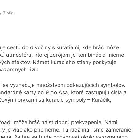
7 Mins
je cestu do divočiny s kuratiami, kde hráč môže
ckú atmosféru, ktorej zdrojom je kombinácia mierne
ých efektov. Námet kuracieho stieny poskytuje
hazardných rizík.
d“ sa vyznačuje množstvom odkazujúcich symbolov.
andardné karty od 9 do Asa, ktoré zastupujú čísla a
íčovými prvkami sú kuracie symboly – Kuráčik,
Road“ môže hráč nájsť dobrú prekvapenie. Námi
ý je viac ako priemerne. Taktiež mali sme zameranie
namená, že hra sa bude pohybovať okolo vyrovnaného