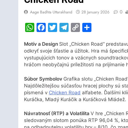
0
Aage Badhta Uttarakhand
28 January 2026
WhatsApp
Facebook
Twitter
Telegram
Copy
Share
Link
Motív a Design
Slot „Chicken Road“ predstavu
odkryť svoje šťastie a úžitok. Hra má špecifi
vystupujúcich tonov a vzácnych soundtrackov
hráčom neobyčajnú príležitosti na prijímanie 
Súbor Symbolov
Grafika slotu „Chicken Roa
Najdôležitejšou súčasťou hracej plochy sú st
písmená v
Chicken Road
alfabete. Ďalšími kl
Kuráčka, Mladý Kuráčik a Kuráčková Mládež.
Návratnosť (RTP) a Volatilita
V hre „Chicken 
sledovaným slotom ponúka RTP 96,04 %, ktor
na odhadnutelnu volatilitu hry – 8/10, čo z