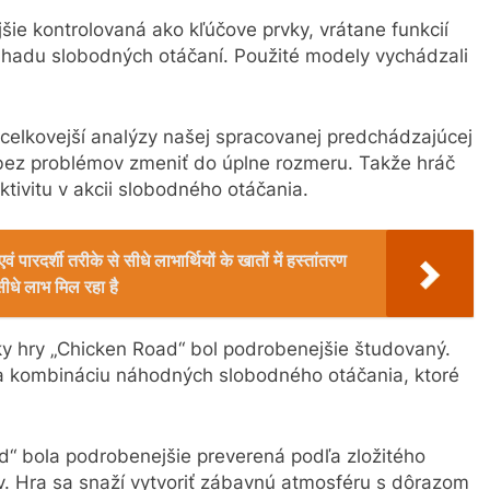
ie kontrolovaná ako kľúčove prvky, vrátane funkcií
hadu slobodných otáčaní. Použité modely vychádzali
 celkovejší analýzy našej spracovanej predchádzajúcej
 bez problémov zmeniť do úplne rozmeru. Takže hráč
ktivitu v akcii slobodného otáčania.
ं पारदर्शी तरीके से सीधे लाभार्थियों के खातों में हस्तांतरण
ीधे लाभ मिल रहा है
y hry „Chicken Road“ bol podrobenejšie študovaný.
na kombináciu náhodných slobodného otáčania, ktoré
d“ bola podrobenejšie preverená podľa zložitého
v. Hra sa snaží vytvoriť zábavnú atmosféru s dôrazom