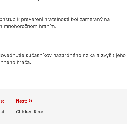
 prístup k preverení hratelnosti bol zameraný na
ých mnohoročnom hraním.
ovednutie súčasníkov hazardného rizika a zvýšiť jeho
enného hráča.
s:
Next:
ai
Chicken Road