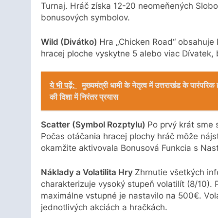
Turnaj. Hráč získa 12-20 neomeňených Slobod
bonusových symbolov.
Wild (Divátko)
Hra „Chicken Road“ obsahuje D
hracej ploche vyskytne 5 alebo viac Dívatek
ये भी पढ़ें:
मुख्यमंत्री धामी के नेतृत्व में उत्तराखंड के पारंप
की दिशा में निरंतर प्रयास
Scatter (Symbol Rozptylu)
Po prvý krát sme s
Počas otáčania hracej plochy hráč môže nájsť 
okamžite aktivovala Bonusová Funkcia s Na
Náklady a Volatilita Hry
Zhrnutie všetkých in
charakterizuje vysoký stupeň volatilít (8/10).
maximálne vstupné je nastavilo na 500€. Volat
jednotlivých akciách a hračkách.