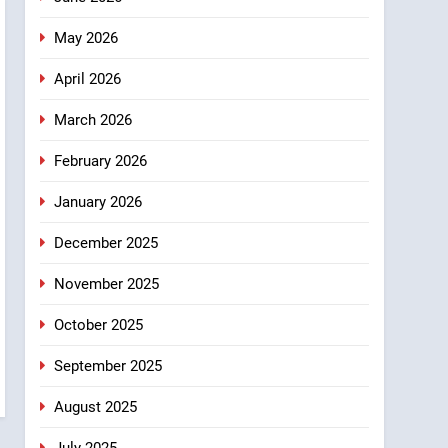
संस्कृति का सशक्त संदेश
7
May 2026
केंद्रीय मंत्री अजय टम्टा और
मुख्यमंत्री धामी की बैठक, सड़क
April 2026
परियोजनाओं पर हुआ मंथन
उत्तराखंड
March 2026
8
एमडीडीए बोर्ड बैठक में 25 विकास
February 2026
प्रस्तावों को मिली मंजूरी, देहरादून-
January 2026
मसूरी के नियोजित विकास को
उत्तराखंड
मिलेगी रफ्तार
December 2025
November 2025
October 2025
September 2025
August 2025