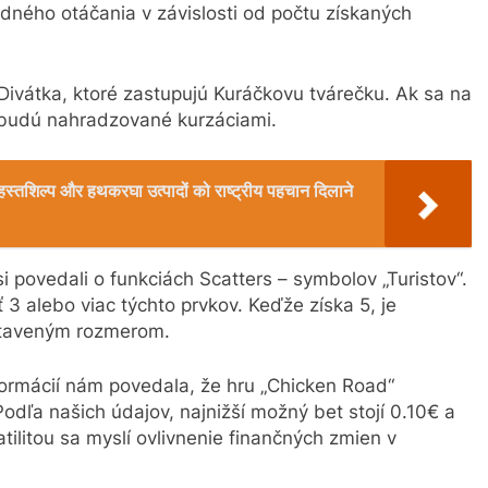
ného otáčania v závislosti od počtu získaných
ivátka, ktoré zastupujú Kuráčkovu tvárečku. Ak sa na
, budú nahradzované kurzáciami.
रिक हस्तशिल्प और हथकरघा उत्पादों को राष्ट्रीय पहचान दिलाने
i povedali o funkciách Scatters – symbolov „Turistov“.
3 alebo viac týchto prvkov. Keďže získa 5, je
staveným rozmerom.
formácií nám povedala, že hru „Chicken Road“
 Podľa našich údajov, najnižší možný bet stojí 0.10€ a
ilitou sa myslí ovlivnenie finančných zmien v