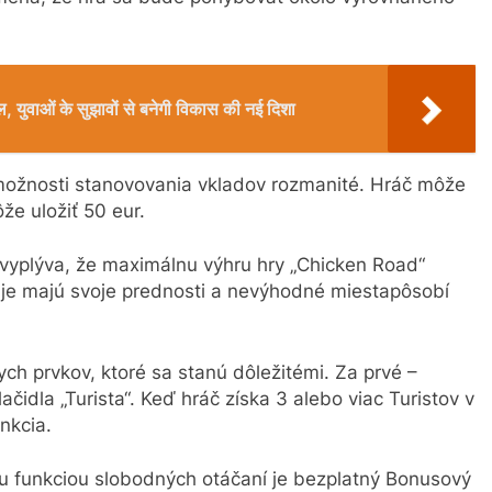
ल, युवाओं के सुझावों से बनेगी विकास की नई दिशा
ú možnosti stanovovania vkladov rozmanité. Hráč môže
že uložiť 50 eur.
vyplýva, že maximálnu výhru hry „Chicken Road“
daje majú svoje prednosti a nevýhodné miestapôsobí
ych prvkov, ktoré sa stanú dôležitémi. Za prvé –
idla „Turista“. Keď hráč získa 3 alebo viac Turistov v
nkcia.
u funkciou slobodných otáčaní je bezplatný Bonusový