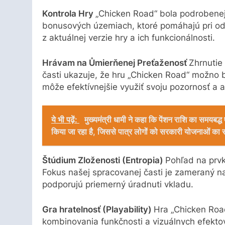
Kontrola Hry
„Chicken Road“ bola podrobenejš
bonusových územiach, ktoré pomáhajú pri od
z aktuálnej verzie hry a ich funkcionálnosti.
Hrávam na Ůmierňenej Preťaženosť
Zhrnutie
časti ukazuje, že hru „Chicken Road“ možno
môže efektívnejšie využiť svoju pozornosť a a
ये भी पढ़ें:
मुख्यमंत्री धामी ने कहा कि पेंशन राशि का समयबद्ध एव
किया जा रहा है, जिससे पात्र लोगों को सरकारी योजनाओं का स
Štúdium Zloženosti (Entropia)
Pohľad na prvk
Fokus našej spracovanej časti je zameraný 
podporujú priemerný úradnuti vkladu.
Gra hratelnosť (Playability)
Hra „Chicken Roa
kombinovania funkčnosti a vizuálnych efekto