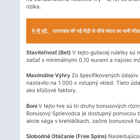
rizika.
ये भी पढ़ें:
उत्तराखंड की नई पीढ़ी से सीधे संवाद का धामी मॉड
Staviteľnosť (Bet)
V tejto guliacej ruletky s
začať s minimálnymi 0,10 eurami a najviac mô
Maximálne Výhry
Zo špecifikovaných údajov 
nastavilo na 1 000 x vstupný vklad. Tieto ú
ako kľúčové faktory.
Boni
V tejto hre sú tri druhy bonusových rôzn
Bonusový Sprievodca je dostupný pomocou tlač
akcie sága v krehláčkach, začne bonusová fu
Slobodné Otáčanie (Free Spins)
Nasledujúco