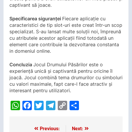
captivant să joace.
Specificarea siguranței
Fiecare aplicație cu
caracteristici de tip slot-uri este creat într-un scop
specializat. S-au lansat multe soluții noi, împreună
cu atributele acestor aplicații fiind totodată un
element care contribuie la dezvoltarea constanta
in domeniul online.
Concluzia
Jocul Drumului Păsărilor este o
experiență unică și captivantă pentru oricine îl
joacă. Jocul combină tema drumurilor cu simboluri
cu valori maximale, fapt care-l face atractiv și
interesant pentru utilizatori.
WhatsApp
Facebook
Twitter
Telegram
Copy
Share
Link
Previous:
Next:
Post