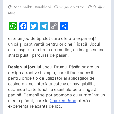
0
Aage Badhta Uttarakhand
28 January 2026
8
Mins
WhatsApp
Facebook
Twitter
Telegram
Copy
Share
Link
este un joc de tip slot care oferă o experiență
unică și captivantă pentru oricine îl joacă. Jocul
este inspirat din tema drumurilor, cu imaginea unei
străzi pustii parcursă de pasari.
Design-ul jocului
Jocul Drumul Păsărilor are un
design atractiv și simplu, care îl face accesibil
pentru orice tip de utilizator al aplicațiilor de
casino online. Interfața este ușor navigabilă și
cuprinde toate funcțiile esențiale pe o singură
pagină. Oamenii se pot acomoda cu uurare într-un
mediu plăcut, care le
Chicken Road
oferă o
experiență relaxantă de joc.