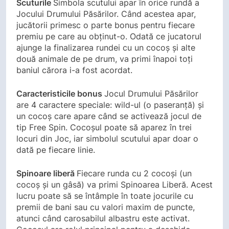
Scuturile
Simbola scutului apar în orice rundă a
Jocului Drumului Păsărilor. Când acestea apar,
jucătorii primesc o parte bonus pentru fiecare
premiu pe care au obținut-o. Odată ce jucatorul
ajunge la finalizarea rundei cu un cocoș și alte
două animale de pe drum, va primi înapoi toți
baniul cărora i-a fost acordat.
Caracteristicile bonus
Jocul Drumului Păsărilor
are 4 caractere speciale: wild-ul (o paseranță) și
un cocoș care apare când se activează jocul de
tip Free Spin. Cocoșul poate să aparez în trei
locuri din Joc, iar simbolul scutului apar doar o
dată pe fiecare linie.
Spinoare liberă
Fiecare runda cu 2 cocoși (un
cocoș și un gâsă) va primi Spinoarea Liberă. Acest
lucru poate să se întâmple în toate jocurile cu
premii de bani sau cu valori maxim de puncte,
atunci când carosabilul albastru este activat.