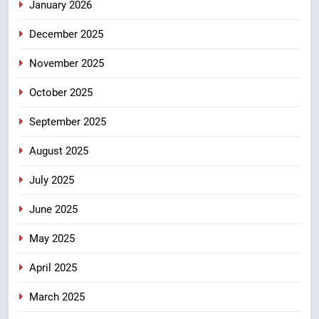
January 2026
एमडीडीए बोर्ड बैठक में 25 विकास प्रस्तावों
को मिली मंजूरी, देहरादून-मसूरी के
December 2025
नियोजित विकास को मिलेगी रफ्तार
उत्तराखंड
November 2025
8
October 2025
मुख्यमंत्री धामी के प्रयासों से बनबसा रेलवे
स्टेशन पर अछनेरा-टनकपुर एक्सप्रेस का
September 2025
ठहराव हुआ स्वीकृत
उत्तराखंड
August 2025
July 2025
June 2025
May 2025
April 2025
March 2025