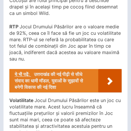
Cocoșul are rolul principal pentru a deschide
drapel și în același timp pe cocoş fiind desemnat
ca un simbol Wild.
RTP
Jocul Drumului Păsărilor are o valoare medie
de 92%, ceea ce îl face să fie un joc cu volatilitate
mare. RTP-ul se referă la probabilitatea cu care
tot felul de combinații din Joc apar în timp ce
joacă, indiferent dacă acestea au valoare maximă
sau nu.
ये भी पढ़ें:
उत्तराखंड की नई पीढ़ी से सीधे
संवाद का धामी मॉडल, युवाओं के सुझावों से
बनेगी विकास की नई दिशा
Volatilitate
Jocul Drumului Păsărilor este un joc cu
volatilitate mare. Acest lucru înseamnă că
fluctuațiile prețurilor și valorii premizilor în Joc
sunt mai mari, ceea ce poate să afecteze
stabilitatea și atractivitatea acestuia pentru un