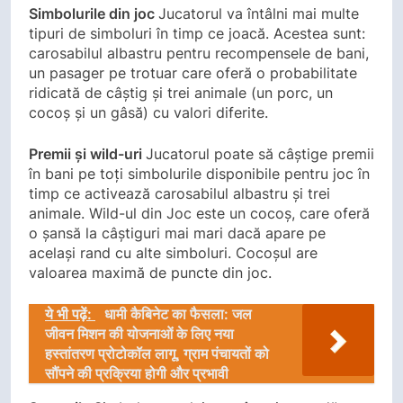
Simbolurile din joc
Jucatorul va întâlni mai multe
tipuri de simboluri în timp ce joacă. Acestea sunt:
carosabilul albastru pentru recompensele de bani,
un pasager pe trotuar care oferă o probabilitate
ridicată de câștig și trei animale (un porc, un
cocoș și un gâsă) cu valori diferite.
Premii și wild-uri
Jucatorul poate să câștige premii
în bani pe toți simbolurile disponibile pentru joc în
timp ce activează carosabilul albastru și trei
animale. Wild-ul din Joc este un cocoș, care oferă
o șansă la câștiguri mai mari dacă apare pe
același rand cu alte simboluri. Cocoșul are
valoarea maximă de puncte din joc.
ये भी पढ़ें:
धामी कैबिनेट का फैसला: जल
जीवन मिशन की योजनाओं के लिए नया
हस्तांतरण प्रोटोकॉल लागू, ग्राम पंचायतों को
सौंपने की प्रक्रिया होगी और प्रभावी