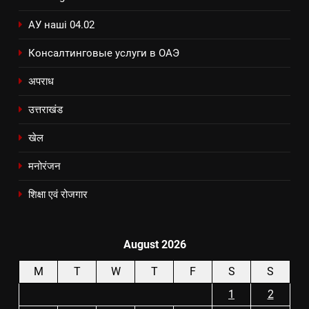
АУ наші 04.02
Консалтинговые услуги в ОАЭ
अपराध
उत्तराखंड
खेल
मनोरंजन
शिक्षा एवं रोजगार
August 2026
M
T
W
T
F
S
S
1
2