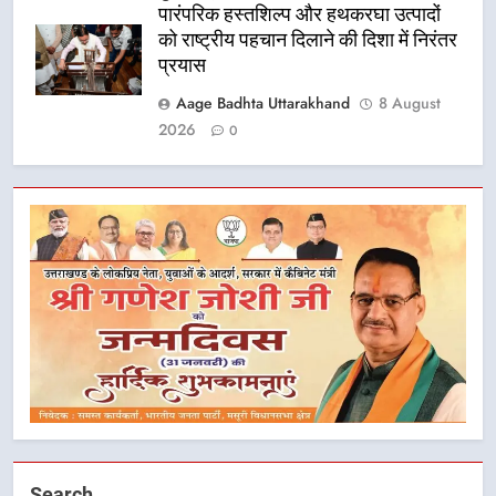
पारंपरिक हस्तशिल्प और हथकरघा उत्पादों
को राष्ट्रीय पहचान दिलाने की दिशा में निरंतर
प्रयास
Aage Badhta Uttarakhand
8 August
2026
0
5
धामी कैबिनेट का फैसला: जल जीवन
मिशन की योजनाओं के लिए नया हस्तांतरण
प्रोटोकॉल लागू, ग्राम पंचायतों को सौंपने
उत्तराखंड
Search