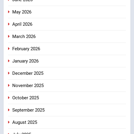
संदेश
May 2026
7
केंद्रीय मंत्री अजय टम्टा और मुख्यमंत्री
April 2026
धामी की बैठक, सड़क परियोजनाओं पर
March 2026
हुआ मंथन
उत्तराखंड
February 2026
8
January 2026
एमडीडीए बोर्ड बैठक में 25 विकास प्रस्तावों
को मिली मंजूरी, देहरादून-मसूरी के
December 2025
नियोजित विकास को मिलेगी रफ्तार
उत्तराखंड
November 2025
October 2025
September 2025
August 2025