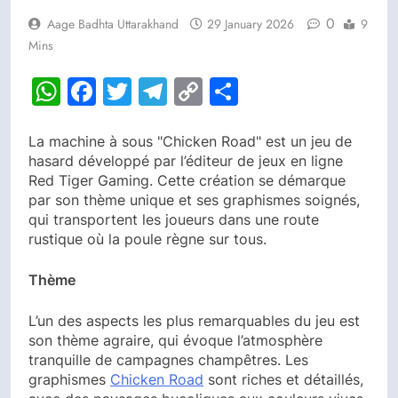
0
Aage Badhta Uttarakhand
29 January 2026
9
Mins
WhatsApp
Facebook
Twitter
Telegram
Copy
Share
Link
La machine à sous "Chicken Road" est un jeu de
hasard développé par l’éditeur de jeux en ligne
Red Tiger Gaming. Cette création se démarque
par son thème unique et ses graphismes soignés,
qui transportent les joueurs dans une route
rustique où la poule règne sur tous.
Thème
L’un des aspects les plus remarquables du jeu est
son thème agraire, qui évoque l’atmosphère
tranquille de campagnes champêtres. Les
graphismes
Chicken Road
sont riches et détaillés,