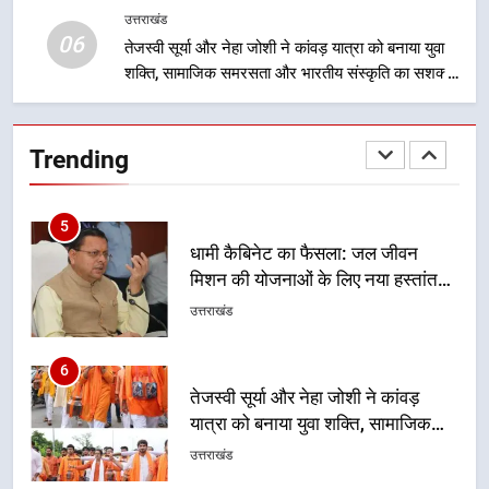
को राष्ट्रीय पहचान दिलाने की दिशा में
उत्तराखंड
उत्तराखंड
06
निरंतर प्रयास
तेजस्वी सूर्या और नेहा जोशी ने कांवड़ यात्रा को बनाया युवा
शक्ति, सामाजिक समरसता और भारतीय संस्कृति का सशक्त
5
संदेश
धामी कैबिनेट का फैसला: जल जीवन
मिशन की योजनाओं के लिए नया हस्तांतरण
Trending
प्रोटोकॉल लागू, ग्राम पंचायतों को सौंपने
उत्तराखंड
की प्रक्रिया होगी और प्रभावी
6
तेजस्वी सूर्या और नेहा जोशी ने कांवड़
यात्रा को बनाया युवा शक्ति, सामाजिक
समरसता और भारतीय संस्कृति का सशक्त
उत्तराखंड
संदेश
7
केंद्रीय मंत्री अजय टम्टा और मुख्यमंत्री
धामी की बैठक, सड़क परियोजनाओं पर
हुआ मंथन
उत्तराखंड