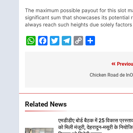
The maximum possible payout for this slot ma
significant sum that showcases its potential
always reach such heights due solely factors 
WhatsApp
Facebook
Twitter
Telegram
Copy
Share
Link
Previou
Post
navigation
Chicken Road de InO
Related News
एमडीडीए बोर्ड बैठक में 25 विकास प्रस्ताव
को मिली मंजूरी, देहरादून-मसूरी के नियोज