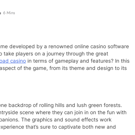
6 Mins
ame developed by a renowned online casino software
s to take players on a journey through the great
oad casino
in terms of gameplay and features? In this
 aspect of the game, from its theme and design to its
e backdrop of rolling hills and lush green forests.
tryside scene where they can join in on the fun with
mpanions. The graphics and sound effects work
xperience that’s sure to captivate both new and