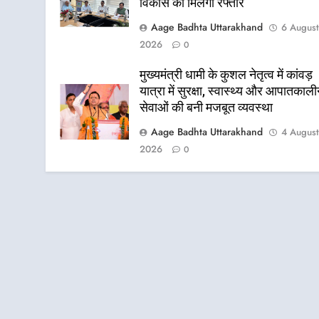
विकास को मिलेगी रफ्तार
Aage Badhta Uttarakhand
6 Augus
2026
0
मुख्यमंत्री धामी के कुशल नेतृत्व में कांवड़
यात्रा में सुरक्षा, स्वास्थ्य और आपातकाल
सेवाओं की बनी मजबूत व्यवस्था
Aage Badhta Uttarakhand
4 Augus
2026
0