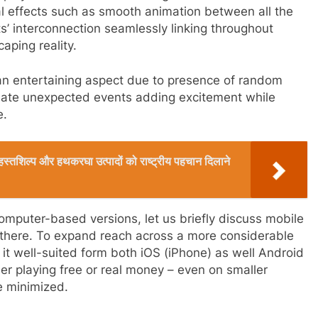
al effects such as smooth animation between all the
ts’ interconnection seamlessly linking throughout
aping reality.
an entertaining aspect due to presence of random
eate unexpected events adding excitement while
e.
रिक हस्तशिल्प और हथकरघा उत्पादों को राष्ट्रीय पहचान दिलाने
mputer-based versions, let us briefly discuss mobile
there. To expand reach across a more considerable
it well-suited form both iOS (iPhone) as well Android
r playing free or real money – even on smaller
e minimized.