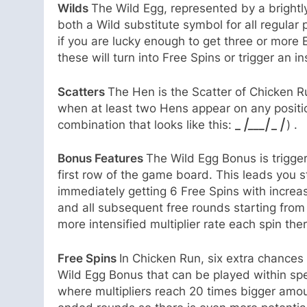
Wilds
The Wild Egg, represented by a brightly
both a Wild substitute symbol for all regula
if you are lucky enough to get three or more 
these will turn into Free Spins or trigger an in
Scatters
The Hen is the Scatter of Chicken R
when at least two Hens appear on any positions
combination that looks like this:
_
|___|
_
|
) .
Bonus Features
The Wild Egg Bonus is trigger
first row of the game board. This leads you st
immediately getting 6 Free Spins with increas
and all subsequent free rounds starting from
more intensified multiplier rate each spin ther
Free Spins
In Chicken Run, six extra chances
Wild Egg Bonus that can be played within spe
where multipliers reach 20 times bigger amou