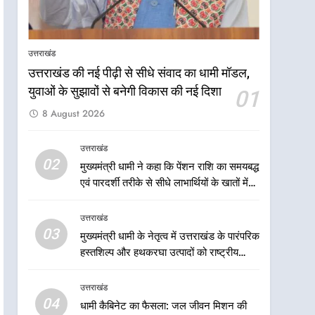
केंद्रीय मंत्री अजय टम्टा और
मुख्यमंत्री धामी की बैठक, सड़क
परियोजनाओं पर हुआ मंथन
उत्तराखंड
उत्तराखंड
उत्तराखंड की नई पीढ़ी से सीधे संवाद का धामी मॉडल,
7
एमडीडीए बोर्ड बैठक में 25 विकास
युवाओं के सुझावों से बनेगी विकास की नई दिशा
01
प्रस्तावों को मिली मंजूरी, देहरादून-
8 August 2026
मसूरी के नियोजित विकास को
उत्तराखंड
मिलेगी रफ्तार
उत्तराखंड
8
02
मुख्यमंत्री धामी ने कहा कि पेंशन राशि का समयबद्ध
मुख्यमंत्री धामी के प्रयासों से
एवं पारदर्शी तरीके से सीधे लाभार्थियों के खातों में
बनबसा रेलवे स्टेशन पर अछनेरा-
हस्तांतरण किया जा रहा है, जिससे पात्र लोगों को
टनकपुर एक्सप्रेस का ठहराव हुआ
उत्तराखंड
सरकारी योजनाओं का सीधे लाभ मिल रहा है
उत्तराखंड
स्वीकृत
03
मुख्यमंत्री धामी के नेतृत्व में उत्तराखंड के पारंपरिक
1
उत्तराखंड की नई पीढ़ी से सीधे
हस्तशिल्प और हथकरघा उत्पादों को राष्ट्रीय
संवाद का धामी मॉडल, युवाओं के
पहचान दिलाने की दिशा में निरंतर प्रयास
सुझावों से बनेगी विकास की नई
उत्तराखंड
उत्तराखंड
दिशा
04
धामी कैबिनेट का फैसला: जल जीवन मिशन की