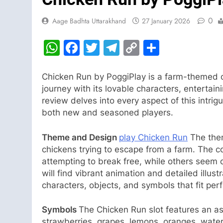
0
Aage Badhta Uttarakhand
27 January 2026
WhatsApp
Facebook
Twitter
Telegram
Copy
Share
Link
Chicken Run by PoggiPlay is a farm-themed o
journey with its lovable characters, entertai
review delves into every aspect of this intri
both new and seasoned players.
Theme and Design
play Chicken Run
The them
chickens trying to escape from a farm. The c
attempting to break free, while others seem o
will find vibrant animation and detailed illust
characters, objects, and symbols that fit perfe
Symbols
The Chicken Run slot features an as
strawberries, grapes, lemons, oranges, wate