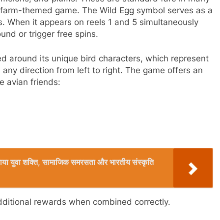
is farm-themed game. The Wild Egg symbol serves as a
ls. When it appears on reels 1 and 5 simultaneously
und or trigger free spins.
d around its unique bird characters, which represent
 any direction from left to right. The game offers an
e avian friends:
ो बनाया युवा शक्ति, सामाजिक समरसता और भारतीय संस्कृति
ditional rewards when combined correctly.