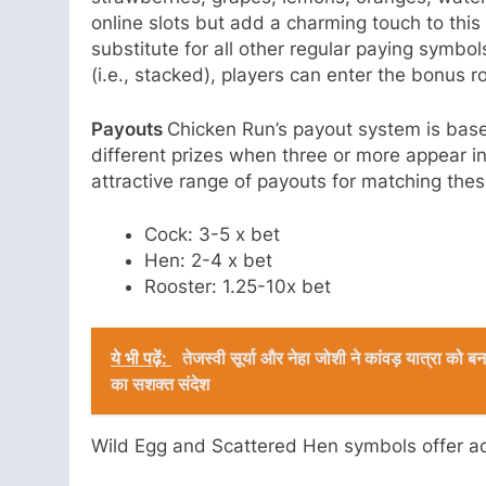
online slots but add a charming touch to th
substitute for all other regular paying symbo
(i.e., stacked), players can enter the bonus ro
Payouts
Chicken Run’s payout system is base
different prizes when three or more appear in
attractive range of payouts for matching thes
Cock: 3-5 x bet
Hen: 2-4 x bet
Rooster: 1.25-10x bet
ये भी पढ़ें:
तेजस्वी सूर्या और नेहा जोशी ने कांवड़ यात्रा क
का सशक्त संदेश
Wild Egg and Scattered Hen symbols offer ad