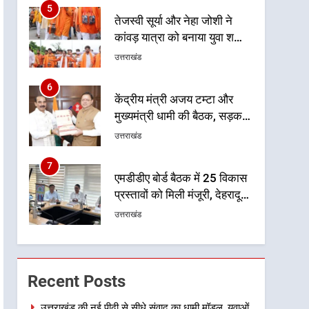
6
केंद्रीय मंत्री अजय टम्टा और
मुख्यमंत्री धामी की बैठक, सड़क
परियोजनाओं पर हुआ मंथन
उत्तराखंड
7
एमडीडीए बोर्ड बैठक में 25 विकास
प्रस्तावों को मिली मंजूरी, देहरादून-
मसूरी के नियोजित विकास को
उत्तराखंड
मिलेगी रफ्तार
8
मुख्यमंत्री धामी के प्रयासों से
बनबसा रेलवे स्टेशन पर अछनेरा-
टनकपुर एक्सप्रेस का ठहराव हुआ
उत्तराखंड
स्वीकृत
1
उत्तराखंड की नई पीढ़ी से सीधे
संवाद का धामी मॉडल, युवाओं के
Recent Posts
सुझावों से बनेगी विकास की नई
उत्तराखंड
दिशा
उत्तराखंड की नई पीढ़ी से सीधे संवाद का धामी मॉडल, युवाओं