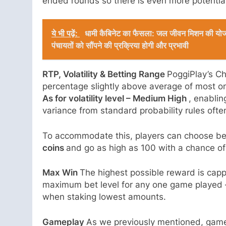
ended rounds so there is even more potential
ये भी पढ़ें:
धामी कैबिनेट का फैसला: जल जीवन मिशन की योजना
पंचायतों को सौंपने की प्रक्रिया होगी और प्रभावी
RTP, Volatility & Betting Range
PoggiPlay’s Ch
percentage slightly above average of most o
As for volatility level – Medium High
, enabli
variance from standard probability rules ofte
To accommodate this, players can choose bet
coins
and go as high as 100 with a chance of
Max Win
The highest possible reward is cap
maximum bet level for any one game played – 
when staking lowest amounts.
Gameplay
As we previously mentioned, game