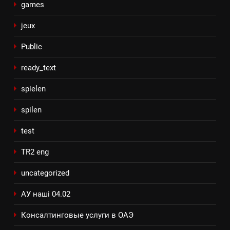
games
jeux
Public
ready_text
spielen
spilen
test
TR2 eng
uncategorized
АУ наші 04.02
Консалтинговые услуги в ОАЭ