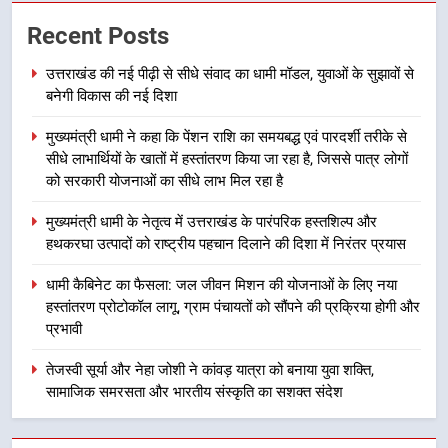
उत्तराखंड की नई पीढ़ी से सीधे संवाद का
Recent Posts
धामी मॉडल, युवाओं के सुझावों से बनेगी
विकास की नई दिशा
उत्तराखंड
उत्तराखंड की नई पीढ़ी से सीधे संवाद का धामी मॉडल, युवाओं के सुझावों से
बनेगी विकास की नई दिशा
2
मुख्यमंत्री धामी ने कहा कि पेंशन राशि का समयबद्ध एवं पारदर्शी तरीके से
मुख्यमंत्री धामी ने कहा कि पेंशन राशि का
सीधे लाभार्थियों के खातों में हस्तांतरण किया जा रहा है, जिससे पात्र लोगों
समयबद्ध एवं पारदर्शी तरीके से सीधे
को सरकारी योजनाओं का सीधे लाभ मिल रहा है
लाभार्थियों के खातों में हस्तांतरण किया जा
उत्तराखंड
रहा है, जिससे पात्र लोगों को सरकारी
मुख्यमंत्री धामी के नेतृत्व में उत्तराखंड के पारंपरिक हस्तशिल्प और
योजनाओं का सीधे लाभ मिल रहा है
हथकरघा उत्पादों को राष्ट्रीय पहचान दिलाने की दिशा में निरंतर प्रयास
3
मुख्यमंत्री धामी के नेतृत्व में उत्तराखंड के
धामी कैबिनेट का फैसला: जल जीवन मिशन की योजनाओं के लिए नया
पारंपरिक हस्तशिल्प और हथकरघा उत्पादों
हस्तांतरण प्रोटोकॉल लागू, ग्राम पंचायतों को सौंपने की प्रक्रिया होगी और
को राष्ट्रीय पहचान दिलाने की दिशा में
उत्तराखंड
प्रभावी
निरंतर प्रयास
तेजस्वी सूर्या और नेहा जोशी ने कांवड़ यात्रा को बनाया युवा शक्ति,
4
सामाजिक समरसता और भारतीय संस्कृति का सशक्त संदेश
धामी कैबिनेट का फैसला: जल जीवन
मिशन की योजनाओं के लिए नया हस्तांतरण