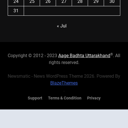
24
25
26
27
28
29
30
31
« Jul
®
Copyright © 2012 - 2023
Aage Badhta Uttarakhand
. All
rights reserved.
Newsmatic - News WordPress Theme 2026. Powered By
BlazeThemes
.
Support
Terms & Condition
Privacy