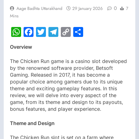
0
Aage Badhta Uttarakhand
29 January 2026
7
Mins
WhatsApp
Facebook
Twitter
Telegram
Copy
Share
Link
Overview
The Chicken Run game is a casino slot developed
by the renowned software provider, Betsoft
Gaming. Released in 2017, it has become a
popular choice among gamers due to its unique
theme and exciting gameplay features. In this
review, we will delve into every aspect of the
game, from its theme and design to its payouts,
bonus features, and player experience.
Theme and Design
The Chicken Run slot is set on a farm where