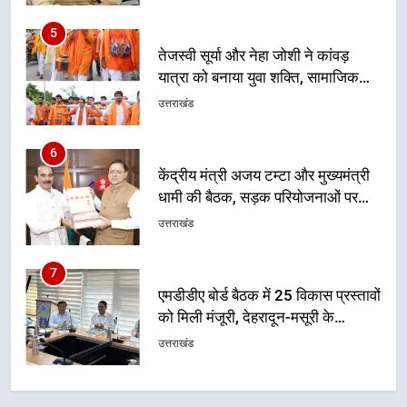
संदेश
6
केंद्रीय मंत्री अजय टम्टा और मुख्यमंत्री
धामी की बैठक, सड़क परियोजनाओं पर
हुआ मंथन
उत्तराखंड
7
एमडीडीए बोर्ड बैठक में 25 विकास प्रस्तावों
को मिली मंजूरी, देहरादून-मसूरी के
नियोजित विकास को मिलेगी रफ्तार
उत्तराखंड
8
मुख्यमंत्री धामी के प्रयासों से बनबसा रेलवे
स्टेशन पर अछनेरा-टनकपुर एक्सप्रेस का
ठहराव हुआ स्वीकृत
उत्तराखंड
1