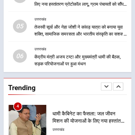
समयबद्ध एवं पारदर्शी तरीके से सीधे
लिए नया हस्तांतरण प्रोटोकॉल लागू, ग्राम पंचायतों को सौंपने
लाभार्थियों के खातों में हस्तांतरण किया जा
उत्तराखंड
की प्रक्रिया होगी और प्रभावी
रहा है, जिससे पात्र लोगों को सरकारी
उत्तराखंड
योजनाओं का सीधे लाभ मिल रहा है
05
3
तेजस्वी सूर्या और नेहा जोशी ने कांवड़ यात्रा को बनाया युवा
शक्ति, सामाजिक समरसता और भारतीय संस्कृति का सशक्त
मुख्यमंत्री धामी के नेतृत्व में उत्तराखंड के
संदेश
पारंपरिक हस्तशिल्प और हथकरघा उत्पादों
को राष्ट्रीय पहचान दिलाने की दिशा में
उत्तराखंड
उत्तराखंड
06
निरंतर प्रयास
केंद्रीय मंत्री अजय टम्टा और मुख्यमंत्री धामी की बैठक,
सड़क परियोजनाओं पर हुआ मंथन
4
धामी कैबिनेट का फैसला: जल जीवन
मिशन की योजनाओं के लिए नया हस्तांतरण
Trending
प्रोटोकॉल लागू, ग्राम पंचायतों को सौंपने
उत्तराखंड
की प्रक्रिया होगी और प्रभावी
5
तेजस्वी सूर्या और नेहा जोशी ने कांवड़
यात्रा को बनाया युवा शक्ति, सामाजिक
समरसता और भारतीय संस्कृति का सशक्त
उत्तराखंड