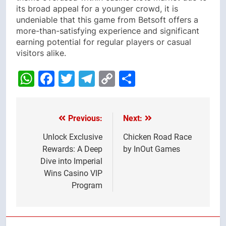
its broad appeal for a younger crowd, it is
undeniable that this game from Betsoft offers a
more-than-satisfying experience and significant
earning potential for regular players or casual
visitors alike.
WhatsApp
Facebook
Twitter
Telegram
Copy
Share
Link
Previous:
Next:
Post
navigation
Unlock Exclusive
Chicken Road Race
Rewards: A Deep
by InOut Games
Dive into Imperial
Wins Casino VIP
Program