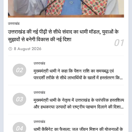
7
एमडीडीए बोर्ड बैठक में 25 विकास प्रस्तावों
को मिली मंजूरी, देहरादून-मसूरी के
उत्तराखंड
नियोजित विकास को मिलेगी रफ्तार
उत्तराखंड
उत्तराखंड की नई पीढ़ी से सीधे संवाद का धामी मॉडल, युवाओं के
सुझावों से बनेगी विकास की नई दिशा
01
8
8 August 2026
मुख्यमंत्री धामी के प्रयासों से बनबसा रेलवे
स्टेशन पर अछनेरा-टनकपुर एक्सप्रेस का
ठहराव हुआ स्वीकृत
उत्तराखंड
उत्तराखंड
02
मुख्यमंत्री धामी ने कहा कि पेंशन राशि का समयबद्ध एवं
पारदर्शी तरीके से सीधे लाभार्थियों के खातों में हस्तांतरण किया
1
जा रहा है, जिससे पात्र लोगों को सरकारी योजनाओं का सीधे
उत्तराखंड की नई पीढ़ी से सीधे संवाद का
लाभ मिल रहा है
उत्तराखंड
धामी मॉडल, युवाओं के सुझावों से बनेगी
03
मुख्यमंत्री धामी के नेतृत्व में उत्तराखंड के पारंपरिक हस्तशिल्प
विकास की नई दिशा
उत्तराखंड
और हथकरघा उत्पादों को राष्ट्रीय पहचान दिलाने की दिशा में
निरंतर प्रयास
2
उत्तराखंड
मुख्यमंत्री धामी ने कहा कि पेंशन राशि का
04
धामी कैबिनेट का फैसला: जल जीवन मिशन की योजनाओं के