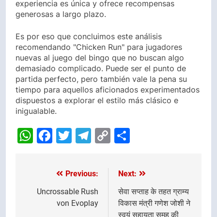
experiencia es única y ofrece recompensas
generosas a largo plazo.
Es por eso que concluimos este análisis
recomendando "Chicken Run" para jugadores
nuevas al juego del bingo que no buscan algo
demasiado complicado. Puede ser el punto de
partida perfecto, pero también vale la pena su
tiempo para aquellos aficionados experimentados
dispuestos a explorar el estilo más clásico e
inigualable.
WhatsApp
Facebook
Twitter
Telegram
Copy
Share
Link
Previous:
Next:
Post
navigation
Uncrossable Rush
सेवा सप्ताह के तहत ग्राम्य
von Evoplay
विकास मंत्री गणेश जोशी ने
स्वयं सहायता समूह की