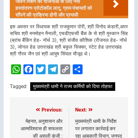
जीवन मिशन की योजनाओं के लिए नया
हस्तांतरण प्रोटोकॉल लागू, ग्राम पंचायतों को
सौंपने की प्रक्रिया होगी और प्रभावी
इस अवसर पर विधायक श्री राजकुमार पोरी, श्री विनोद कंडारी,अपर
सचिव श्री मनमोहन मैनाली, एचडीएफसी बैंक के से श्री मुस्कान सिंह
(ब्रांच बैंकिंग हेड- नॉर्थ 3), श्री संजीव कौशिक (रीजनल हेड- नॉर्थ
3), जोनल हेड उत्तराखंड श्री बकुल सिक्का, स्टेट हेड उत्तराखंड
श्री गौरव जैन एवं श्री आयुष सिंघल मौजूद थे।
WhatsApp
Facebook
Twitter
Telegram
Copy
Share
Link
Tagged:
मुख्यमंत्री धामी ने राज्य कर्मियों को दिया तोहफा
Previous:
Next:
Post
navigation
मेहनत, अनुशासन और
मुख्यमंत्री धामी के निर्देश
आत्मविश्वास ही सफलता
पर लगातार कार्रवाई कर
की असली कुंजी :
रहा आबकारी विभाग, जनपद