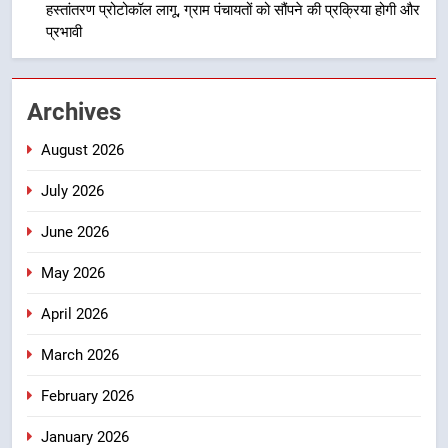
निरंतर प्रयास
हस्तांतरण प्रोटोकॉल लागू, ग्राम पंचायतों को सौंपने की प्रक्रिया होगी और
प्रभावी
5
धामी कैबिनेट का फैसला: जल जीवन
मिशन की योजनाओं के लिए नया हस्तांतरण
Archives
प्रोटोकॉल लागू, ग्राम पंचायतों को सौंपने
उत्तराखंड
की प्रक्रिया होगी और प्रभावी
August 2026
6
July 2026
तेजस्वी सूर्या और नेहा जोशी ने कांवड़
यात्रा को बनाया युवा शक्ति, सामाजिक
June 2026
समरसता और भारतीय संस्कृति का सशक्त
उत्तराखंड
संदेश
May 2026
7
April 2026
केंद्रीय मंत्री अजय टम्टा और मुख्यमंत्री
धामी की बैठक, सड़क परियोजनाओं पर
March 2026
हुआ मंथन
उत्तराखंड
February 2026
8
January 2026