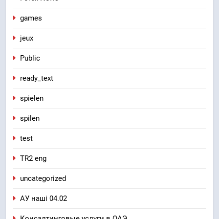
games
jeux
Public
ready_text
spielen
spilen
test
TR2 eng
uncategorized
АУ наші 04.02
Консалтинговые услуги в ОАЭ