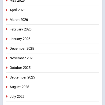
May 2026
7
केंद्रीय मंत्री अजय टम्टा और मुख्यमंत्री
April 2026
धामी की बैठक, सड़क परियोजनाओं पर
March 2026
हुआ मंथन
उत्तराखंड
February 2026
8
January 2026
एमडीडीए बोर्ड बैठक में 25 विकास प्रस्तावों
को मिली मंजूरी, देहरादून-मसूरी के
December 2025
नियोजित विकास को मिलेगी रफ्तार
उत्तराखंड
November 2025
October 2025
September 2025
August 2025
July 2025