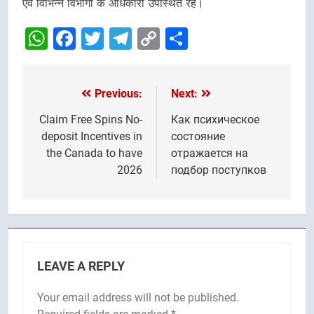
एवं विभिन्न विभागों के अधिकारी उपस्थित रहे।
WhatsApp
Facebook
Twitter
Telegram
Copy
Share
Link
Previous:
Next:
Post
navigation
Claim Free Spins No-
Как психическое
deposit Incentives in
состояние
the Canada to have
отражается на
2026
подбор поступков
LEAVE A REPLY
Your email address will not be published.