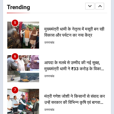
यात्रा में सुरक्षा, स्वास्थ्य और आपातकालीन
Trending
सेवाओं की बनी मजबूत व्यवस्था
उत्तराखंड
5
मुख्यमंत्री धामी के नेतृत्व में मसूरी बन रही
विकास और पर्यटन का नया केंद्र
उत्तराखंड
6
आपदा के मलबे से उम्मीद की नई सुबह,
मुख्यमंत्री धामी ने ₹33 करोड़ के विकास
और राहत कार्यों से धराली को फिर खड़ा
उत्तराखंड
कर बनाया भरोसे का प्रतीक
7
मंत्री गणेश जोशी ने किसानों से संवाद कर
उन्हें सरकार की विभिन्न कृषि एवं बागवानी
योजनाओं का अधिक से अधिक लाभ उठाने
उत्तराखंड