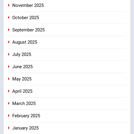
उन्हें सरकार की विभिन्न कृषि एवं बागवानी
November 2025
योजनाओं का अधिक से अधिक लाभ उठाने
उत्तराखंड
का आह्वान किया
October 2025
8
September 2025
खेल मंत्री रेखा आर्या ने देवभूमि से बुलंद
किया 2036 ओलंपिक मेजबानी का संकल्प
August 2025
उत्तराखंड
July 2025
June 2025
May 2025
April 2025
March 2025
February 2025
January 2025