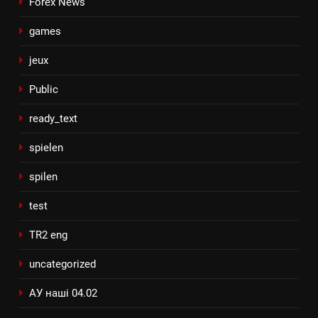
Forex News
games
jeux
Public
ready_text
spielen
spilen
test
TR2 eng
uncategorized
АУ наші 04.02