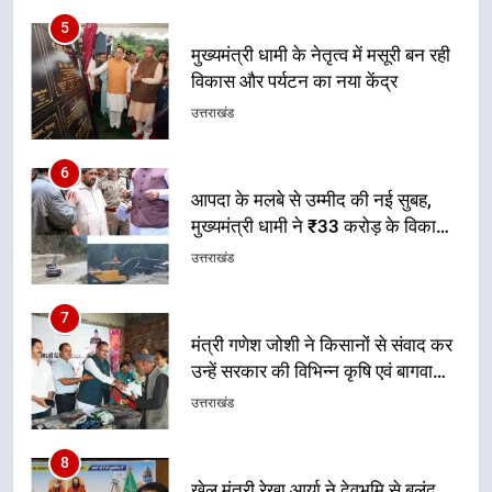
मुख्यमंत्री धामी के नेतृत्व में मसूरी बन रही
विकास और पर्यटन का नया केंद्र
उत्तराखंड
6
आपदा के मलबे से उम्मीद की नई सुबह,
मुख्यमंत्री धामी ने ₹33 करोड़ के विकास
और राहत कार्यों से धराली को फिर खड़ा
उत्तराखंड
कर बनाया भरोसे का प्रतीक
7
मंत्री गणेश जोशी ने किसानों से संवाद कर
उन्हें सरकार की विभिन्न कृषि एवं बागवानी
योजनाओं का अधिक से अधिक लाभ उठाने
उत्तराखंड
का आह्वान किया
8
खेल मंत्री रेखा आर्या ने देवभूमि से बुलंद
किया 2036 ओलंपिक मेजबानी का संकल्प