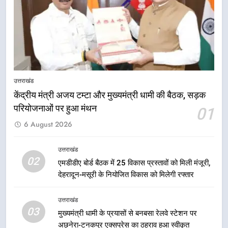
मुख्यमंत्री धामी ने ₹33 करोड़ के विकास
और राहत कार्यों से धराली को फिर खड़ा
उत्तराखंड
कर बनाया भरोसे का प्रतीक
7
मंत्री गणेश जोशी ने किसानों से संवाद कर
उन्हें सरकार की विभिन्न कृषि एवं बागवानी
उत्तराखंड
योजनाओं का अधिक से अधिक लाभ उठाने
उत्तराखंड
का आह्वान किया
केंद्रीय मंत्री अजय टम्टा और मुख्यमंत्री धामी की बैठक, सड़क
परियोजनाओं पर हुआ मंथन
01
8
6 August 2026
खेल मंत्री रेखा आर्या ने देवभूमि से बुलंद
किया 2036 ओलंपिक मेजबानी का संकल्प
उत्तराखंड
उत्तराखंड
02
एमडीडीए बोर्ड बैठक में 25 विकास प्रस्तावों को मिली मंजूरी,
देहरादून-मसूरी के नियोजित विकास को मिलेगी रफ्तार
1
केंद्रीय मंत्री अजय टम्टा और मुख्यमंत्री
उत्तराखंड
धामी की बैठक, सड़क परियोजनाओं पर
03
मुख्यमंत्री धामी के प्रयासों से बनबसा रेलवे स्टेशन पर
हुआ मंथन
उत्तराखंड
अछनेरा-टनकपुर एक्सप्रेस का ठहराव हुआ स्वीकृत