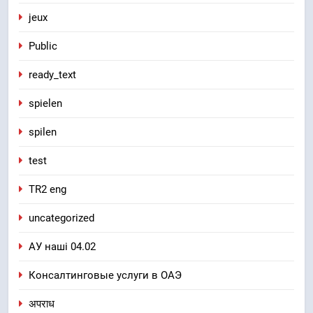
jeux
Public
ready_text
spielen
spilen
test
TR2 eng
uncategorized
АУ наші 04.02
Консалтинговые услуги в ОАЭ
अपराध