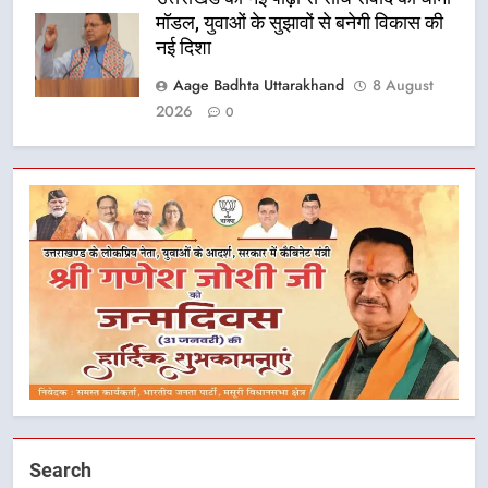
मॉडल, युवाओं के सुझावों से बनेगी विकास की
नई दिशा
Aage Badhta Uttarakhand
8 August
2026
0
5
मुख्यमंत्री धामी ने कहा कि पेंशन राशि का
समयबद्ध एवं पारदर्शी तरीके से सीधे
Search
लाभार्थियों के खातों में हस्तांतरण किया जा