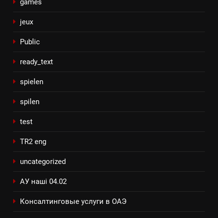
games
jeux
Public
ready_text
spielen
spilen
test
TR2 eng
uncategorized
АУ наші 04.02
Консалтинговые услуги в ОАЭ