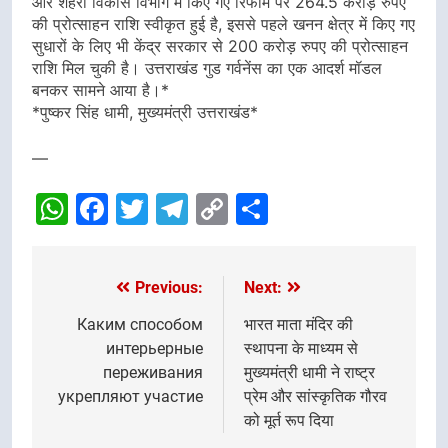
और शहरी विकास विभाग में किए गए रिफार्म पर 264.5 करोड़ रुपए
की प्रोत्साहन राशि स्वीकृत हुई है, इससे पहले खनन क्षेत्र में किए गए
सुधारों के लिए भी केंद्र सरकार से 200 करोड़ रुपए की प्रोत्साहन
राशि मिल चुकी है। उत्तराखंड गुड गर्वनेंस का एक आदर्श मॉडल
बनकर सामने आया है।*
*पुष्कर सिंह धामी, मुख्यमंत्री उत्तराखंड*
—
WhatsApp
Facebook
Twitter
Telegram
Copy
Share
Link
Previous:
Next:
Post
navigation
Каким способом
भारत माता मंदिर की
интерьерные
स्थापना के माध्यम से
переживания
मुख्यमंत्री धामी ने राष्ट्र
укрепляют участие
प्रेम और सांस्कृतिक गौरव
को मूर्त रूप दिया