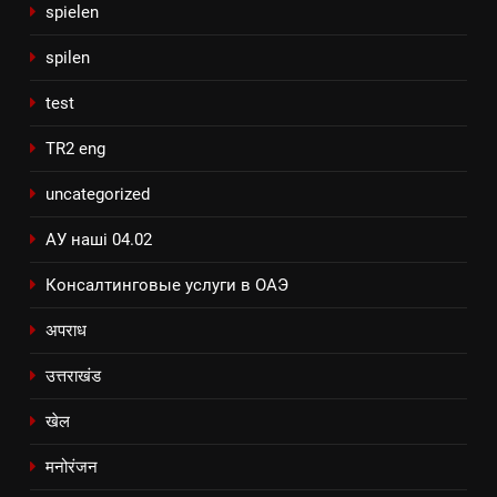
spielen
spilen
test
TR2 eng
uncategorized
АУ наші 04.02
Консалтинговые услуги в ОАЭ
अपराध
उत्तराखंड
खेल
मनोरंजन