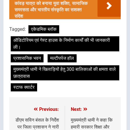
कांवड़ यात्रा को बनाया युवा शक्ति, सामाजिक
समरसता और भारतीय संस्कृति का सशक्त
संदेश
Tagged:
एकेडमिक ब्लॉक
ऑडिटोरियम एवं गेस्ट हाउस के निर्माण कार्यों की भी जानकारी
ली।
प्रशासनिक भवन
मल्टीपर्पज हॉल
मुख्यमंत्री धामी ने खिलाड़ियों हेतु 300 बालिकाओं की क्षमता वाले
छात्रावास
स्टाफ क्वार्टर
Previous:
Next:
Post
navigation
डीएम सविन बंसल के निर्देश
मुख्यमंत्री धामी ने कहा कि
पर जिला प्रशासन ने नारी
हमारी सरकार शिक्षा और