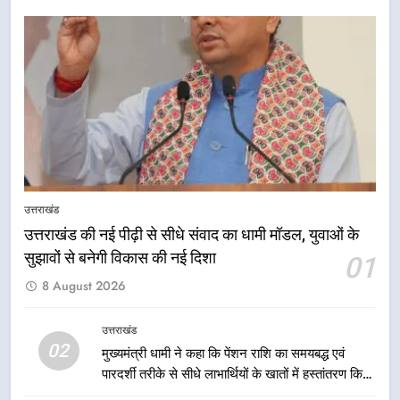
7
एमडीडीए बोर्ड बैठक में 25 विकास प्रस्तावों
को मिली मंजूरी, देहरादून-मसूरी के
नियोजित विकास को मिलेगी रफ्तार
उत्तराखंड
8
मुख्यमंत्री धामी के प्रयासों से बनबसा रेलवे
स्टेशन पर अछनेरा-टनकपुर एक्सप्रेस का
उत्तराखंड
ठहराव हुआ स्वीकृत
उत्तराखंड
उत्तराखंड की नई पीढ़ी से सीधे संवाद का धामी मॉडल, युवाओं के
सुझावों से बनेगी विकास की नई दिशा
01
1
8 August 2026
उत्तराखंड की नई पीढ़ी से सीधे संवाद का
धामी मॉडल, युवाओं के सुझावों से बनेगी
उत्तराखंड
विकास की नई दिशा
02
उत्तराखंड
मुख्यमंत्री धामी ने कहा कि पेंशन राशि का समयबद्ध एवं
पारदर्शी तरीके से सीधे लाभार्थियों के खातों में हस्तांतरण किया
जा रहा है, जिससे पात्र लोगों को सरकारी योजनाओं का सीधे
2