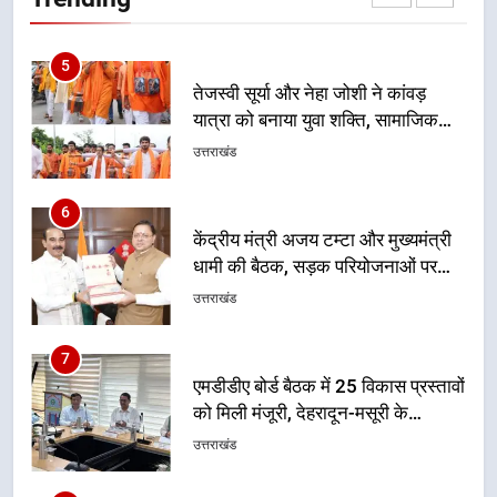
समरसता और भारतीय संस्कृति का सशक्त
उत्तराखंड
संदेश
6
केंद्रीय मंत्री अजय टम्टा और मुख्यमंत्री
धामी की बैठक, सड़क परियोजनाओं पर
हुआ मंथन
उत्तराखंड
7
एमडीडीए बोर्ड बैठक में 25 विकास प्रस्तावों
को मिली मंजूरी, देहरादून-मसूरी के
नियोजित विकास को मिलेगी रफ्तार
उत्तराखंड
8
मुख्यमंत्री धामी के प्रयासों से बनबसा रेलवे
स्टेशन पर अछनेरा-टनकपुर एक्सप्रेस का
ठहराव हुआ स्वीकृत
उत्तराखंड