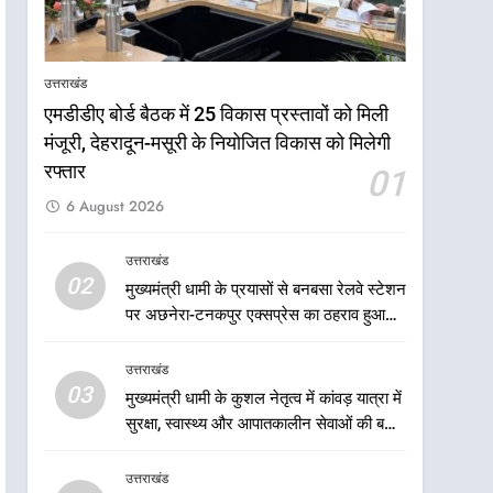
भरोसे का प्रतीक
6
मंत्री गणेश जोशी ने किसानों से
संवाद कर उन्हें सरकार की विभिन्न
उत्तराखंड
कृषि एवं बागवानी योजनाओं का
उत्तराखंड
एमडीडीए बोर्ड बैठक में 25 विकास प्रस्तावों को मिली
अधिक से अधिक लाभ उठाने का
मंजूरी, देहरादून-मसूरी के नियोजित विकास को मिलेगी
आह्वान किया
7
खेल मंत्री रेखा आर्या ने देवभूमि से
रफ्तार
01
बुलंद किया 2036 ओलंपिक
6 August 2026
मेजबानी का संकल्प
उत्तराखंड
उत्तराखंड
8
02
मुख्यमंत्री धामी के प्रयासों से बनबसा रेलवे स्टेशन
बंशीधर तिवारी के नेतृत्वकारी संदेश
पर अछनेरा-टनकपुर एक्सप्रेस का ठहराव हुआ
और ललित मोहन जोशी के
स्वीकृत
सामाजिक अभियान से युवाओं ने
उत्तराखंड
उत्तराखंड
लिया नशामुक्त भारत का संकल्प
03
मुख्यमंत्री धामी के कुशल नेतृत्व में कांवड़ यात्रा में
1
एमडीडीए बोर्ड बैठक में 25 विकास
सुरक्षा, स्वास्थ्य और आपातकालीन सेवाओं की बनी
प्रस्तावों को मिली मंजूरी, देहरादून-
मजबूत व्यवस्था
मसूरी के नियोजित विकास को
उत्तराखंड
उत्तराखंड