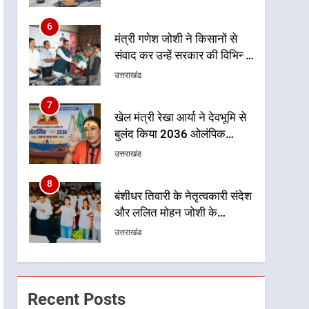
से धराली को फिर खड़ा कर बनाया
भरोसे का प्रतीक
6
मंत्री गणेश जोशी ने किसानों से
संवाद कर उन्हें सरकार की विभिन्न
कृषि एवं बागवानी योजनाओं का
उत्तराखंड
अधिक से अधिक लाभ उठाने का
आह्वान किया
7
खेल मंत्री रेखा आर्या ने देवभूमि से
बुलंद किया 2036 ओलंपिक
मेजबानी का संकल्प
उत्तराखंड
8
बंशीधर तिवारी के नेतृत्वकारी संदेश
और ललित मोहन जोशी के
सामाजिक अभियान से युवाओं ने
उत्तराखंड
लिया नशामुक्त भारत का संकल्प
1
एमडीडीए बोर्ड बैठक में 25 विकास
प्रस्तावों को मिली मंजूरी, देहरादून-
Recent Posts
मसूरी के नियोजित विकास को