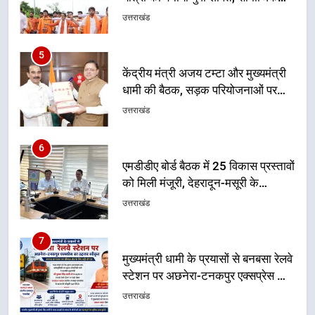
हुआ मंथन
उत्तराखंड
6
एमडीडीए बोर्ड बैठक में 25 विकास प्रस्तावों
को मिली मंजूरी, देहरादून-मसूरी के
नियोजित विकास को मिलेगी रफ्तार
उत्तराखंड
7
मुख्यमंत्री धामी के प्रयासों से बनबसा रेलवे
स्टेशन पर अछनेरा-टनकपुर एक्सप्रेस का
ठहराव हुआ स्वीकृत
उत्तराखंड
8
मुख्यमंत्री धामी के कुशल नेतृत्व में कांवड़
यात्रा में सुरक्षा, स्वास्थ्य और आपातकालीन
सेवाओं की बनी मजबूत व्यवस्था
उत्तराखंड