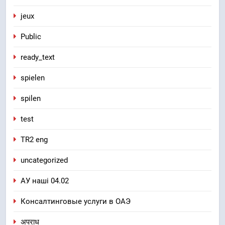
jeux
Public
ready_text
spielen
spilen
test
TR2 eng
uncategorized
АУ наші 04.02
Консалтинговые услуги в ОАЭ
अपराध