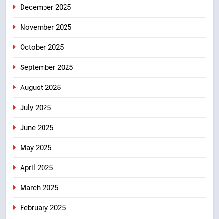
खेल मंत्री रेखा आर्या ने देवभूमि से बुलंद
December 2025
किया 2036 ओलंपिक मेजबानी का संकल्प
उत्तराखंड
November 2025
October 2025
8
बंशीधर तिवारी के नेतृत्वकारी संदेश और
September 2025
ललित मोहन जोशी के सामाजिक अभियान
August 2025
से युवाओं ने लिया नशामुक्त भारत का
उत्तराखंड
संकल्प
July 2025
June 2025
May 2025
April 2025
March 2025
February 2025