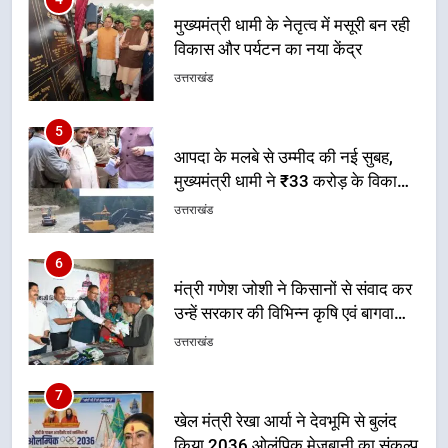
आपदा के मलबे से उम्मीद की नई सुबह,
मुख्यमंत्री धामी ने ₹33 करोड़ के विकास
और राहत कार्यों से धराली को फिर खड़ा
उत्तराखंड
कर बनाया भरोसे का प्रतीक
6
मंत्री गणेश जोशी ने किसानों से संवाद कर
उन्हें सरकार की विभिन्न कृषि एवं बागवानी
योजनाओं का अधिक से अधिक लाभ उठाने
उत्तराखंड
का आह्वान किया
7
खेल मंत्री रेखा आर्या ने देवभूमि से बुलंद
किया 2036 ओलंपिक मेजबानी का संकल्प
उत्तराखंड
8
बंशीधर तिवारी के नेतृत्वकारी संदेश और
ललित मोहन जोशी के सामाजिक अभियान