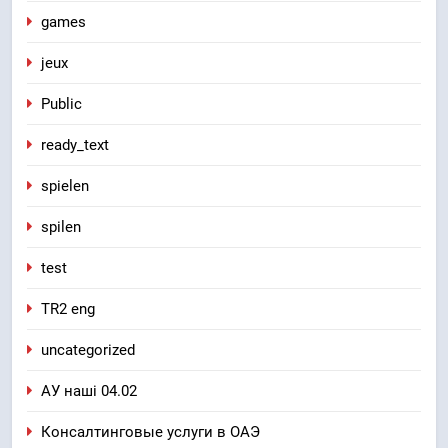
games
jeux
Public
ready_text
spielen
spilen
test
TR2 eng
uncategorized
АУ наші 04.02
Консалтинговые услуги в ОАЭ