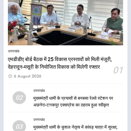
उन्हें सरकार की विभिन्न कृषि एवं बागवानी
योजनाओं का अधिक से अधिक लाभ उठाने
उत्तराखंड
का आह्वान किया
7
खेल मंत्री रेखा आर्या ने देवभूमि से बुलंद
किया 2036 ओलंपिक मेजबानी का संकल्प
उत्तराखंड
उत्तराखंड
एमडीडीए बोर्ड बैठक में 25 विकास प्रस्तावों को मिली मंजूरी,
देहरादून-मसूरी के नियोजित विकास को मिलेगी रफ्तार
01
8
6 August 2026
बंशीधर तिवारी के नेतृत्वकारी संदेश और
ललित मोहन जोशी के सामाजिक अभियान
से युवाओं ने लिया नशामुक्त भारत का
उत्तराखंड
उत्तराखंड
02
संकल्प
मुख्यमंत्री धामी के प्रयासों से बनबसा रेलवे स्टेशन पर
अछनेरा-टनकपुर एक्सप्रेस का ठहराव हुआ स्वीकृत
1
एमडीडीए बोर्ड बैठक में 25 विकास प्रस्तावों
उत्तराखंड
को मिली मंजूरी, देहरादून-मसूरी के
03
मुख्यमंत्री धामी के कुशल नेतृत्व में कांवड़ यात्रा में सुरक्षा,
नियोजित विकास को मिलेगी रफ्तार
उत्तराखंड