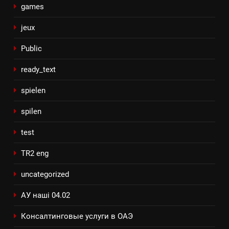
games
jeux
Public
ready_text
spielen
spilen
test
TR2 eng
uncategorized
АУ наші 04.02
Консалтинговые услуги в ОАЭ