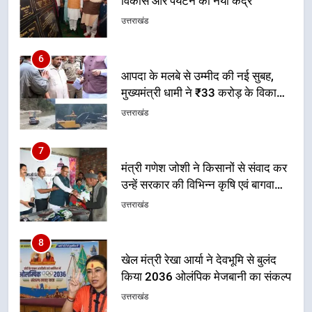
मुख्यमंत्री धामी ने ₹33 करोड़ के विकास
और राहत कार्यों से धराली को फिर खड़ा
उत्तराखंड
कर बनाया भरोसे का प्रतीक
7
मंत्री गणेश जोशी ने किसानों से संवाद कर
उन्हें सरकार की विभिन्न कृषि एवं बागवानी
योजनाओं का अधिक से अधिक लाभ उठाने
उत्तराखंड
का आह्वान किया
8
खेल मंत्री रेखा आर्या ने देवभूमि से बुलंद
किया 2036 ओलंपिक मेजबानी का संकल्प
उत्तराखंड
1
केंद्रीय मंत्री अजय टम्टा और मुख्यमंत्री
धामी की बैठक, सड़क परियोजनाओं पर
हुआ मंथन
उत्तराखंड