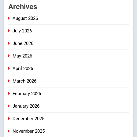
समरसता और भारतीय संस्कृति का सशक्त
उत्तराखंड
Archives
संदेश
August 2026
6
केंद्रीय मंत्री अजय टम्टा और मुख्यमंत्री
July 2026
धामी की बैठक, सड़क परियोजनाओं पर
हुआ मंथन
June 2026
उत्तराखंड
May 2026
7
April 2026
एमडीडीए बोर्ड बैठक में 25 विकास प्रस्तावों
को मिली मंजूरी, देहरादून-मसूरी के
March 2026
नियोजित विकास को मिलेगी रफ्तार
उत्तराखंड
February 2026
8
January 2026
मुख्यमंत्री धामी के प्रयासों से बनबसा रेलवे
स्टेशन पर अछनेरा-टनकपुर एक्सप्रेस का
December 2025
ठहराव हुआ स्वीकृत
उत्तराखंड
November 2025