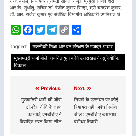
नरेश बंसल, विधायक श्रीमती सविता कपूर, प्रमुख सचिव श्री
आर.के. सुधांशु, सचिव डॉ. रंजीत कुमार सिन्हा, श्री चन्द्रेश कुमार,
डॉ. आर. राजेश कुमार एवं संबंधित विभागीय अधिकारी उपस्थित थे।
WhatsApp
Facebook
Twitter
Telegram
Copy
Share
Link
Tagged:
तकनीकी शिक्षा और वन संरक्षण के मजबूत आधार
मुख्यमंत्री धामी बोले: चयनित युवा बनेंगे उत्तराखंड के सुनियोजित
विकास
Previous:
Next:
Post
navigation
मुख्यमंत्री धामी की जीरो
नियमों के उल्लंघन पर कोई
टॉलरेंस नीति के तहत
रियायत नहीं, अवैध निर्माण
कार्रवाई, एमडीडीए ने
सील : एमडीडीए उपाध्यक्ष
विवादित भवन किया सील
बंशीधर तिवारी