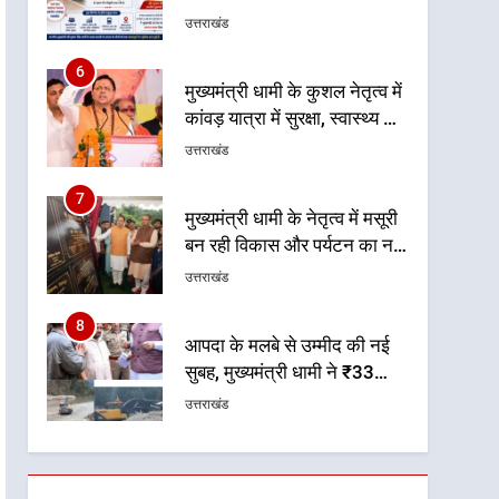
कांवड़ यात्रा में सुरक्षा, स्वास्थ्य और
आपातकालीन सेवाओं की बनी
उत्तराखंड
मजबूत व्यवस्था
7
मुख्यमंत्री धामी के नेतृत्व में मसूरी
बन रही विकास और पर्यटन का नया
केंद्र
उत्तराखंड
8
आपदा के मलबे से उम्मीद की नई
सुबह, मुख्यमंत्री धामी ने ₹33
करोड़ के विकास और राहत कार्यों
उत्तराखंड
से धराली को फिर खड़ा कर बनाया
भरोसे का प्रतीक
1
धामी कैबिनेट का फैसला: जल
जीवन मिशन की योजनाओं के लिए
नया हस्तांतरण प्रोटोकॉल लागू,
उत्तराखंड
ग्राम पंचायतों को सौंपने की
प्रक्रिया होगी और प्रभावी
2
तेजस्वी सूर्या और नेहा जोशी ने