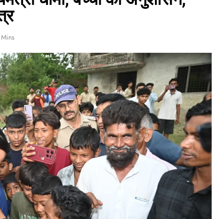
्र
 Mins