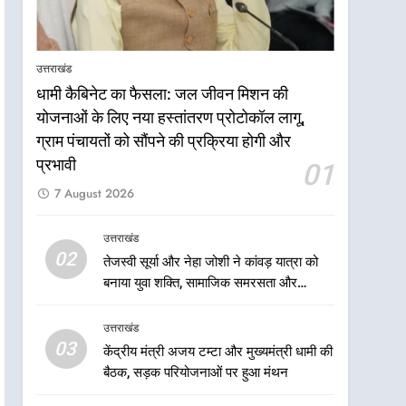
टनकपुर एक्सप्रेस का ठहराव हुआ
उत्तराखंड
स्वीकृत
6
मुख्यमंत्री धामी के कुशल नेतृत्व में
उत्तराखंड
कांवड़ यात्रा में सुरक्षा, स्वास्थ्य और
धामी कैबिनेट का फैसला: जल जीवन मिशन की
आपातकालीन सेवाओं की बनी
उत्तराखंड
योजनाओं के लिए नया हस्तांतरण प्रोटोकॉल लागू,
मजबूत व्यवस्था
ग्राम पंचायतों को सौंपने की प्रक्रिया होगी और
7
मुख्यमंत्री धामी के नेतृत्व में मसूरी
प्रभावी
01
बन रही विकास और पर्यटन का नया
7 August 2026
केंद्र
उत्तराखंड
उत्तराखंड
8
02
तेजस्वी सूर्या और नेहा जोशी ने कांवड़ यात्रा को
आपदा के मलबे से उम्मीद की नई
बनाया युवा शक्ति, सामाजिक समरसता और
सुबह, मुख्यमंत्री धामी ने ₹33
भारतीय संस्कृति का सशक्त संदेश
करोड़ के विकास और राहत कार्यों
उत्तराखंड
उत्तराखंड
से धराली को फिर खड़ा कर बनाया
03
केंद्रीय मंत्री अजय टम्टा और मुख्यमंत्री धामी की
भरोसे का प्रतीक
1
धामी कैबिनेट का फैसला: जल
बैठक, सड़क परियोजनाओं पर हुआ मंथन
जीवन मिशन की योजनाओं के लिए