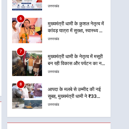
टनकपुर एक्सप्रेस का ठहराव हुआ
उत्तराखंड
स्वीकृत
6
मुख्यमंत्री धामी के कुशल नेतृत्व में
कांवड़ यात्रा में सुरक्षा, स्वास्थ्य और
आपातकालीन सेवाओं की बनी
उत्तराखंड
मजबूत व्यवस्था
7
मुख्यमंत्री धामी के नेतृत्व में मसूरी
बन रही विकास और पर्यटन का नया
केंद्र
उत्तराखंड
8
आपदा के मलबे से उम्मीद की नई
सुबह, मुख्यमंत्री धामी ने ₹33
करोड़ के विकास और राहत कार्यों
उत्तराखंड
से धराली को फिर खड़ा कर बनाया
भरोसे का प्रतीक
1
धामी कैबिनेट का फैसला: जल