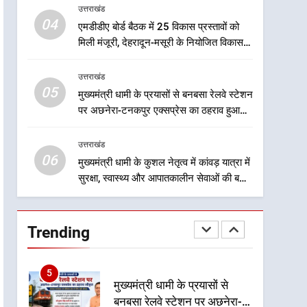
नया हस्तांतरण प्रोटोकॉल लागू,
उत्तराखंड
उत्तराखंड
ग्राम पंचायतों को सौंपने की
04
एमडीडीए बोर्ड बैठक में 25 विकास प्रस्तावों को
प्रक्रिया होगी और प्रभावी
2
मिली मंजूरी, देहरादून-मसूरी के नियोजित विकास
तेजस्वी सूर्या और नेहा जोशी ने
को मिलेगी रफ्तार
कांवड़ यात्रा को बनाया युवा शक्ति,
उत्तराखंड
सामाजिक समरसता और भारतीय
उत्तराखंड
05
मुख्यमंत्री धामी के प्रयासों से बनबसा रेलवे स्टेशन
संस्कृति का सशक्त संदेश
पर अछनेरा-टनकपुर एक्सप्रेस का ठहराव हुआ
3
स्वीकृत
केंद्रीय मंत्री अजय टम्टा और
उत्तराखंड
मुख्यमंत्री धामी की बैठक, सड़क
06
परियोजनाओं पर हुआ मंथन
मुख्यमंत्री धामी के कुशल नेतृत्व में कांवड़ यात्रा में
उत्तराखंड
सुरक्षा, स्वास्थ्य और आपातकालीन सेवाओं की बनी
मजबूत व्यवस्था
4
एमडीडीए बोर्ड बैठक में 25 विकास
प्रस्तावों को मिली मंजूरी, देहरादून-
Trending
मसूरी के नियोजित विकास को
उत्तराखंड
मिलेगी रफ्तार
5
मुख्यमंत्री धामी के प्रयासों से
बनबसा रेलवे स्टेशन पर अछनेरा-