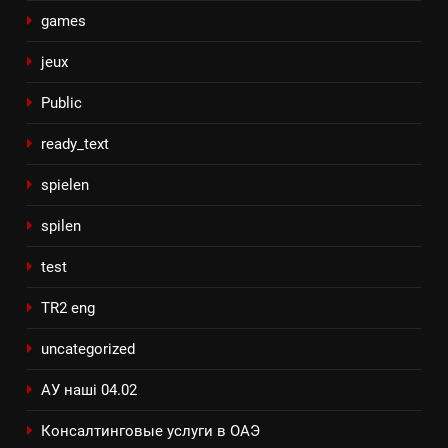
games
jeux
Public
ready_text
spielen
spilen
test
TR2 eng
uncategorized
АУ наші 04.02
Консалтинговые услуги в ОАЭ