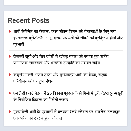
2
तेजस्वी सूर्या और नेहा जोशी ने कांवड़
Recent Posts
यात्रा को बनाया युवा शक्ति, सामाजिक
समरसता और भारतीय संस्कृति का सशक्त
उत्तराखंड
धामी कैबिनेट का फैसला: जल जीवन मिशन की योजनाओं के लिए नया
संदेश
हस्तांतरण प्रोटोकॉल लागू, ग्राम पंचायतों को सौंपने की प्रक्रिया होगी और
प्रभावी
3
केंद्रीय मंत्री अजय टम्टा और मुख्यमंत्री
तेजस्वी सूर्या और नेहा जोशी ने कांवड़ यात्रा को बनाया युवा शक्ति,
धामी की बैठक, सड़क परियोजनाओं पर
सामाजिक समरसता और भारतीय संस्कृति का सशक्त संदेश
हुआ मंथन
उत्तराखंड
केंद्रीय मंत्री अजय टम्टा और मुख्यमंत्री धामी की बैठक, सड़क
परियोजनाओं पर हुआ मंथन
4
एमडीडीए बोर्ड बैठक में 25 विकास प्रस्तावों
एमडीडीए बोर्ड बैठक में 25 विकास प्रस्तावों को मिली मंजूरी, देहरादून-मसूरी
को मिली मंजूरी, देहरादून-मसूरी के
के नियोजित विकास को मिलेगी रफ्तार
नियोजित विकास को मिलेगी रफ्तार
उत्तराखंड
मुख्यमंत्री धामी के प्रयासों से बनबसा रेलवे स्टेशन पर अछनेरा-टनकपुर
एक्सप्रेस का ठहराव हुआ स्वीकृत
5
मुख्यमंत्री धामी के प्रयासों से बनबसा रेलवे