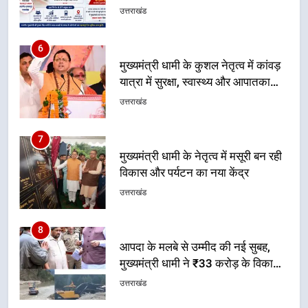
सेवाओं की बनी मजबूत व्यवस्था
उत्तराखंड
7
मुख्यमंत्री धामी के नेतृत्व में मसूरी बन रही
विकास और पर्यटन का नया केंद्र
उत्तराखंड
8
आपदा के मलबे से उम्मीद की नई सुबह,
मुख्यमंत्री धामी ने ₹33 करोड़ के विकास
और राहत कार्यों से धराली को फिर खड़ा
उत्तराखंड
कर बनाया भरोसे का प्रतीक
1
धामी कैबिनेट का फैसला: जल जीवन
मिशन की योजनाओं के लिए नया हस्तांतरण
प्रोटोकॉल लागू, ग्राम पंचायतों को सौंपने
उत्तराखंड
की प्रक्रिया होगी और प्रभावी