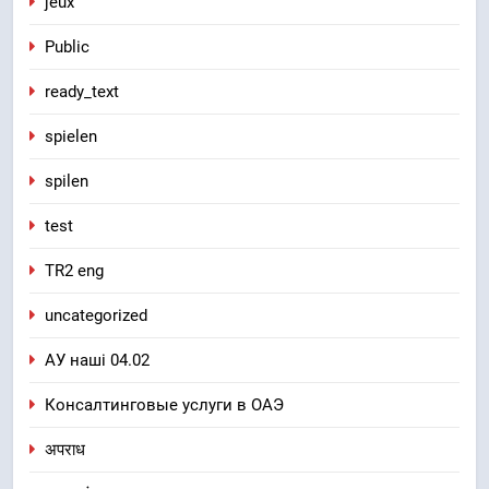
jeux
Public
ready_text
spielen
spilen
test
TR2 eng
uncategorized
АУ наші 04.02
Консалтинговые услуги в ОАЭ
अपराध