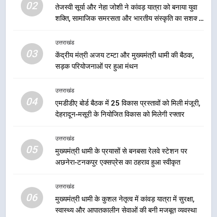
02
की प्रक्रिया होगी और प्रभावी
तेजस्वी सूर्या और नेहा जोशी ने कांवड़ यात्रा को बनाया युवा
शक्ति, सामाजिक समरसता और भारतीय संस्कृति का सशक्त
2
संदेश
तेजस्वी सूर्या और नेहा जोशी ने कांवड़
उत्तराखंड
यात्रा को बनाया युवा शक्ति, सामाजिक
03
केंद्रीय मंत्री अजय टम्टा और मुख्यमंत्री धामी की बैठक,
समरसता और भारतीय संस्कृति का सशक्त
उत्तराखंड
सड़क परियोजनाओं पर हुआ मंथन
संदेश
3
उत्तराखंड
केंद्रीय मंत्री अजय टम्टा और मुख्यमंत्री
04
एमडीडीए बोर्ड बैठक में 25 विकास प्रस्तावों को मिली मंजूरी,
धामी की बैठक, सड़क परियोजनाओं पर
देहरादून-मसूरी के नियोजित विकास को मिलेगी रफ्तार
हुआ मंथन
उत्तराखंड
उत्तराखंड
05
4
मुख्यमंत्री धामी के प्रयासों से बनबसा रेलवे स्टेशन पर
अछनेरा-टनकपुर एक्सप्रेस का ठहराव हुआ स्वीकृत
एमडीडीए बोर्ड बैठक में 25 विकास प्रस्तावों
को मिली मंजूरी, देहरादून-मसूरी के
नियोजित विकास को मिलेगी रफ्तार
उत्तराखंड
उत्तराखंड
06
मुख्यमंत्री धामी के कुशल नेतृत्व में कांवड़ यात्रा में सुरक्षा,
स्वास्थ्य और आपातकालीन सेवाओं की बनी मजबूत व्यवस्था
5