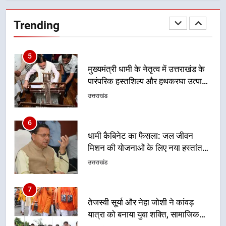
मुख्यमंत्री धामी के नेतृत्व में उत्तराखंड के
पारंपरिक हस्तशिल्प और हथकरघा उत्पादों
Trending
को राष्ट्रीय पहचान दिलाने की दिशा में
उत्तराखंड
निरंतर प्रयास
6
धामी कैबिनेट का फैसला: जल जीवन
मिशन की योजनाओं के लिए नया हस्तांतरण
प्रोटोकॉल लागू, ग्राम पंचायतों को सौंपने
उत्तराखंड
की प्रक्रिया होगी और प्रभावी
7
तेजस्वी सूर्या और नेहा जोशी ने कांवड़
यात्रा को बनाया युवा शक्ति, सामाजिक
समरसता और भारतीय संस्कृति का सशक्त
उत्तराखंड
संदेश
8
केंद्रीय मंत्री अजय टम्टा और मुख्यमंत्री
धामी की बैठक, सड़क परियोजनाओं पर