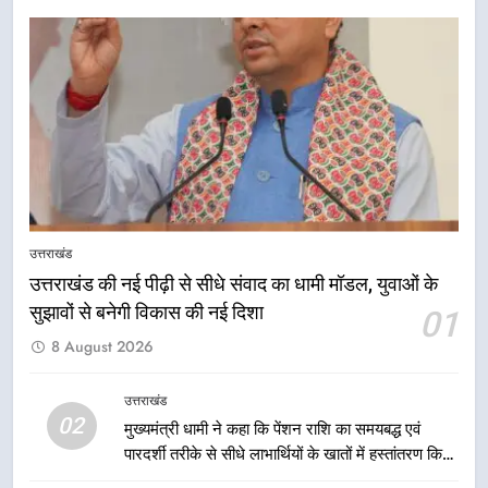
7
एमडीडीए बोर्ड बैठक में 25 विकास प्रस्तावों
को मिली मंजूरी, देहरादून-मसूरी के
नियोजित विकास को मिलेगी रफ्तार
उत्तराखंड
8
मुख्यमंत्री धामी के प्रयासों से बनबसा रेलवे
स्टेशन पर अछनेरा-टनकपुर एक्सप्रेस का
उत्तराखंड
ठहराव हुआ स्वीकृत
उत्तराखंड
उत्तराखंड की नई पीढ़ी से सीधे संवाद का धामी मॉडल, युवाओं के
सुझावों से बनेगी विकास की नई दिशा
01
1
8 August 2026
उत्तराखंड की नई पीढ़ी से सीधे संवाद का
धामी मॉडल, युवाओं के सुझावों से बनेगी
उत्तराखंड
विकास की नई दिशा
02
उत्तराखंड
मुख्यमंत्री धामी ने कहा कि पेंशन राशि का समयबद्ध एवं
पारदर्शी तरीके से सीधे लाभार्थियों के खातों में हस्तांतरण किया
जा रहा है, जिससे पात्र लोगों को सरकारी योजनाओं का सीधे
2