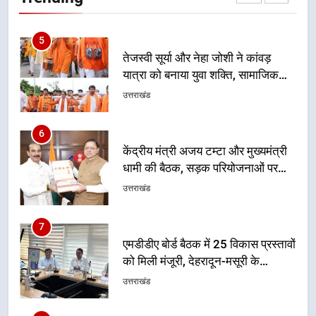
समरसता और भारतीय संस्कृति का सशक्त
उत्तराखंड
संदेश
6
केंद्रीय मंत्री अजय टम्टा और मुख्यमंत्री
धामी की बैठक, सड़क परियोजनाओं पर
हुआ मंथन
उत्तराखंड
7
एमडीडीए बोर्ड बैठक में 25 विकास प्रस्तावों
को मिली मंजूरी, देहरादून-मसूरी के
नियोजित विकास को मिलेगी रफ्तार
उत्तराखंड
8
मुख्यमंत्री धामी के प्रयासों से बनबसा रेलवे
स्टेशन पर अछनेरा-टनकपुर एक्सप्रेस का
ठहराव हुआ स्वीकृत
उत्तराखंड